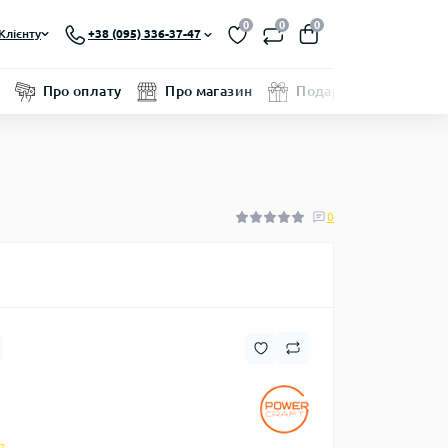
0
0
0
Клієнту
+38 (095) 336-37-47
Про оплату
Про магазин
Подарунковий серти
0
?