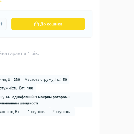
До кошика
на гарантія 1 рік.
ня, В:
Частота струму, Гц:
230
50
тужність, Вт:
100
гуна:
однофазний із мокрим ротором і
гулюванням швидкості
ність, Вт:
1 ступінь:
2 ступінь: