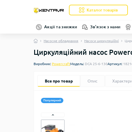
Каталог товарів
Акції та знижки
Зв'язок з нами
Насосне обладнання
Насоси циркуляційні
Цирк
Циркуляційний насос Powerc
Виробник:
Powercraft
Модель:
DCA 25-6-130
Артикул:
1821
Все про товар
Опис
Характер
Популярний