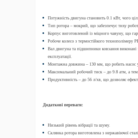
Потужність
двигуна становить 0.1 кВт, чого ці
Тип ротора
– мокрий, що забезпечує тиху робот
Корпус
виготовлений із міцного чавуну, що гара
Робоче колесо
з термостійкого технополімеру PE
Вал двигуна
та
підшипники ковзання
виконані з
експлуатації.
Монтажна довжина
– 130 мм, що робить насос 
Максимальний робочий тиск – до 9.8 атм, а тем
Продуктивність – до 56 л/хв, що дозволяє ефек
Додаткові переваги:
Низький рівень вібрації та шуму.
Склянка ротора виготовлена з нержавіючої сталі