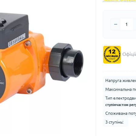
Офіцій
Напруга живлен
Максимальна по
Тип електродви
ступінчастим ре
Споживана потуж
3 ступінь: