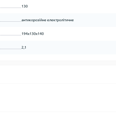
130
антикорозійне електролітичне
194х130х140
2,1