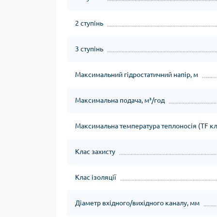
2 ступінь
3 ступінь
Максимальний гідростатичний напір, м
Максимальна подача, м³/год
Максимальна температура теплоносія (TF кла
Клас захисту
Клас ізоляції
Діаметр вхідного/вихідного каналу, мм