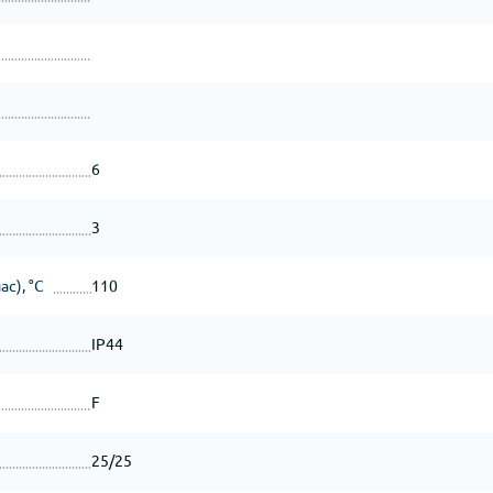
6
3
с), °С
110
ІР44
F
25/25