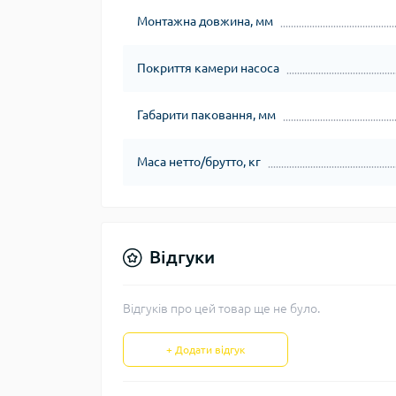
Монтажна довжина, мм
Покриття камери насоса
Габарити паковання, мм
Маса нетто/брутто, кг
Відгуки
Відгуків про цей товар ще не було.
+ Додати відгук