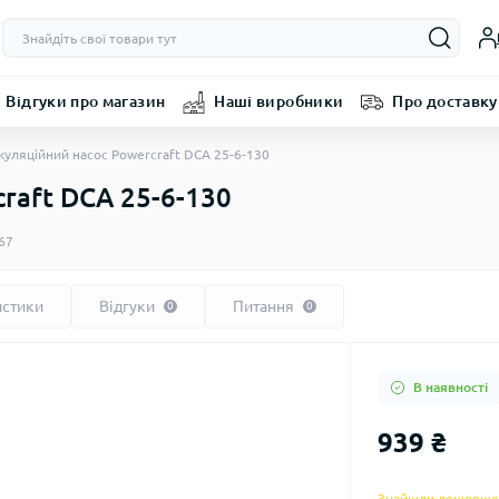
Відгуки про магазин
Наші виробники
Про доставку
уляційний насос Powercraft DCA 25-6-130
raft DCA 25-6-130
67
истики
Відгуки
Питання
0
0
В наявності
939 ₴
Знайшли дешевше