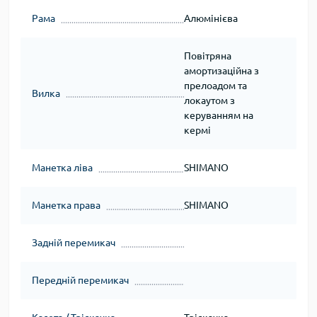
Рама
Алюмінієва
Повітряна
амортизаційна з
прелоадом та
Вилка
локаутом з
керуванням на
кермі
Манетка ліва
SHIMANO
Манетка права
SHIMANO
Задній перемикач
Передній перемикач