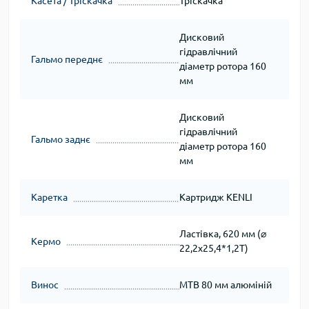
Касета / Тріскачка
Тріскачка
Дисковий
гідравлічний
Гальмо переднє
діаметр ротора 160
мм
Дисковий
гідравлічний
Гальмо заднє
діаметр ротора 160
мм
Каретка
Картридж KENLI
Ластівка, 620 мм (⌀
Кермо
22,2х25,4*1,2Т)
Винос
МТВ 80 мм алюміній