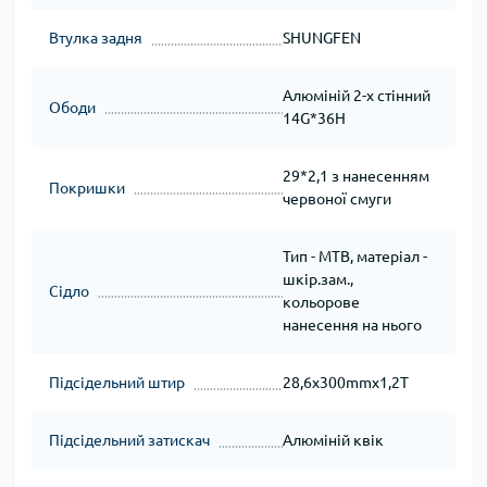
Втулка задня
SHUNGFEN
Алюміній 2-х стінний
Ободи
14G*36H
29*2,1 з нанесенням
Покришки
червоної смуги
Тип - MTB, матеріал -
шкір.зам.,
Сідло
кольорове
нанесення на нього
Підсідельний штир
28,6х300mmх1,2T
Підсідельний затискач
Алюміній квік