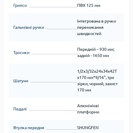
Грипси
ПВХ 125 мм
Інтегрована в ручки
Гальмівні ручки
перемикання
швидкостей
Передній – 930 мм;
Тросики
задній - 1650 мм
1/2х3/32х24х34х42T
х170 мм*9/16", три
Шатуни
зірки, чорний, захист
170 мм
Алюмінієві
Педалі
платформи
Втулка передня
SHUNGFEN