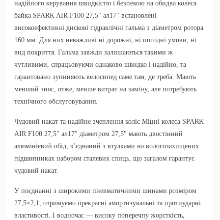
надійного керування швидкістю і безпекою на обидва колеса
байка SPARK AIR F100 27,5″ ал17″ встановлені
високоефективні дискові гідравлічні гальма з діаметром ротора
160 мм. Для них неважливі ні дорожні, ні погодні умови, ні
вид покриття. Гальма завжди залишаються такими ж
чутливими, спрацьовуючи однаково швидко і надійно, та
гарантовано зупиняють велосипед саме там, де треба. Мають
менший знос, отже, менше витрат на заміну, але потребують
технічного обслуговування.
Чудовий накат та надійне зчеплення коліс Міцні колеса SPARK
AIR F100 27,5″ ал17″ діаметром 27,5″ мають двостінний
алюмінієвий обід, з’єднаний з втулками на вологозахищених
підшипниках набором сталевих спиць, що загалом гарантує
чудовий накат.
У поєднанні з широкими пневматичними шинами розміром
27,5×2,1, отримуємо прекрасні амортизувальні та протиударні
властивості. І водночас — високу поперечну жорсткість,