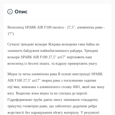
Опис
Велосипед SPARK AIR F100 (колеса - 27,5", алюмінієва рама -
17")
Сучасні трендові кольори Яскрава кольорова гама байка не
залишить байдужим найвибагливішого райдера. Трендові
кольори SPARK AIR F100 27,5″ ал17″ вирізняють наш
велосипед із безлічі інших, та відразу привертають увагу.
Міцна та легка алюмінієва рама В основі конструкції SPARK
AIR F100 27,5″ ал17″ зварна рама з посиленими задніми
пір’ями, виконана з алюмінієвого сплаву 6061, який має малу
вагу. Водночас вона міцна та не схильна до корозії.
Гідроформовані труби дають змогу змінювати стандартну
трикутну геометрію рами, що забезпечує додаткові ребра
жорсткості без нарощування обсягу матеріалу. У результаті