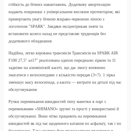
стійкість до бічних навантажень. Додаткову амортизацію
надають покришки з універсальним високим протектором, які
привертають увагу бічною яскраво-червоною лінією з
логотипом "SPARK". Завдяки ексцентрикам зняти та
встановити колесо назад не представляє труднощів без
додаткового обладнання.
Надійна, легко керована трансмісія Трансмісія на SPARK AIR
F100 27,5″ ал17″ реалізована однією передньою зіркою та 11
задніми на алюмінієвій касеті, що дає змогу впевнено
змагатися з велосипедами з кількістю передач (3×7). 1 зірка
зменшує масу велосипеда, а касета — витрати на деталі під час
обслуговування.
Ручки перемикання швидкостей типу манетки в парі з
перемикачами «SHIMANO» зручні та прості у використанні й
обслуговуванні. Вони чітко працюють на перемикання
швидкостей як під час щоденного катання по асфальту, так і по
бездоріжжю. Така система буде працездатною практично в