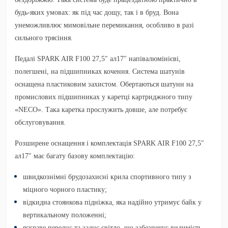
будь-яких умовах: як під час дощу, так і в бруд. Вона
унеможливлює мимовільне перемикання, особливо в разі
сильного трясіння.
Педалі SPARK AIR F100 27,5″ ал17″ напівалюмінієві,
полегшені, на підшипниках кочення. Система шатунів
оснащена пластиковим захистом. Обертаються шатуни на
промислових підшипниках у каретці картриджного типу
«NECO». Така каретка прослужить довше, але потребує
обслуговування.
Розширене оснащення і комплектація SPARK AIR F100 27,5″
ал17″ має багату базову комплектацію:
швидкознімні брудозахисні крила спортивного типу з
міцного чорного пластику;
відкидна стоянкова підніжка, яка надійно утримує байк у
вертикальному положенні;
яскраве переднє та заднє світло, що забезпечує видимість