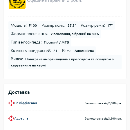
Офіційна гарантія 2 роки.
Модель:
Розмір коліс:
Розмір рами:
F100
27,5"
17"
Формат постачання:
У пакованні, зібраний на 80%
Тип велосипеда:
Гірський / MTB
Кількість швидкостей:
Рама:
21
Алюмінієва
Вилка:
Повітряна амортизаційна з прелоадом та локаутом з
керуванням на кермі
Доставка
На відділення
безкоштовна від 2,000 грн.
Адресна
безкоштовна від 3,500 грн.