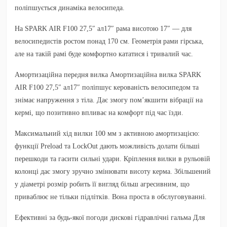
поліпшується динаміка велосипеда.
На SPARK AIR F100 27,5″ ал17″ рама висотою 17″ — для
велосипедистів ростом понад 170 см. Геометрія рами гірська,
але на такій рамі буде комфортно кататися і тривалий час.
Амортизаційна передня вилка Амортизаційна вилка SPARK
AIR F100 27,5″ ал17″ поліпшує керованість велосипедом та
знімає напруження з тіла. Дає змогу пом’якшити вібрації на
кермі, що позитивно впливає на комфорт під час їзди.
Максимальний хід вилки 100 мм з активною амортизацією:
функції Preload та LockOut дають можливість долати більші
перешкоди та гасити сильні удари. Кріплення вилки в рульовій
колонці дає змогу зручно змінювати висоту керма. Збільшений
у діаметрі розмір робить її вигляд більш агресивним, що
приваблює не тільки підлітків. Вона проста в обслуговуванні.
Ефективні за будь-якої погоди дискові гідравлічні гальма Для