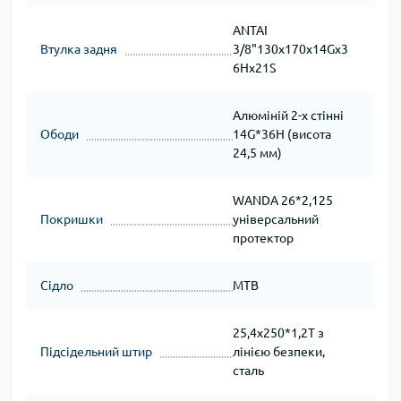
ANTAI
Втулка задня
3/8"130х170х14Gх3
6Hх21S
Алюміній 2-х стінні
Ободи
14G*36H (висота
24,5 мм)
WANDA 26*2,125
Покришки
універсальний
протектор
Сідло
MTB
25,4х250*1,2Т з
Підсідельний штир
лінією безпеки,
сталь