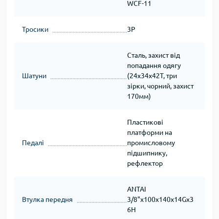
WCF-11
Тросики
3Р
Сталь, захист від
попадання одягу
Шатуни
(24х34х42T, три
зірки, чорний, захист
170мм)
Пластикові
платформи на
Педалі
промисловому
підшипнику,
рефлектор
ANTAI
Втулка передня
3/8"х100х140х14Gх3
6H