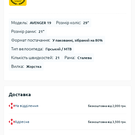
Модель:
Розмір коліс:
AVENGER 19
29"
Розмір рами:
21"
Формат постачання:
У пакованні, зібраний на 80%
Тип велосипеда:
Гірський / MTB
Кількість швидкостей:
Рама:
21
Сталева
Вилка:
Жорстка
Доставка
На відділення
безкоштовна від 2,000 грн.
Адресна
безкоштовна від 3,500 грн.