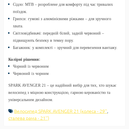
Сідло:
MTB – розроблене для комфорту під час тривалих
поїздок.
Грипси:
гумові з алюмінієвими ріжками – для зручного
хвата.
Світловідбивачі:
передній білий, задній червоний –
підвищують безпеку в темну пору.
Багажник:
у комплекті – зручний для перевезення вантажу.
Колірні рішення:
Чорний із червоним
Червоний із чорним
SPARK AVENGER 21 – це надійний вибір для тих, хто шукає
велосипед з міцною конструкцією, гарною керованістю та
універсальним дизайном.
Велосипед SPARK AVENGER 21 (колеса - 29''
,
сталева рама - 21'')