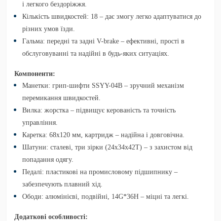
і легкого бездоріжжя.
Кількість швидкостей:
18 – дає змогу легко адаптуватися до
різних умов їзди.
Гальма:
передні та задні V-brake – ефективні, прості в
обслуговуванні та надійні в будь-яких ситуаціях.
Компоненти:
Манетки:
грип-шифти SSYY-04B – зручний механізм
перемикання швидкостей.
Вилка:
жорстка – підвищує керованість та точність
управління.
Каретка:
68х120 мм, картридж – надійна і довговічна.
Шатуни:
сталеві, три зірки (24х34х42T) – з захистом від
попадання одягу.
Педалі:
пластикові на промисловому підшипнику –
забезпечують плавний хід.
Ободи:
алюмінієві, подвійні, 14G*36H – міцні та легкі.
Додаткові особливості: