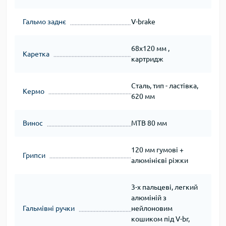
Гальмо заднє
V-brake
68х120 мм ,
Каретка
картридж
Сталь, тип - ластівка,
Кермо
620 мм
Винос
МТВ 80 мм
120 мм гумові +
Грипси
алюмінієві ріжки
3-х пальцеві, легкий
алюміній з
Гальмівні ручки
нейлоновим
кошиком під V-br,