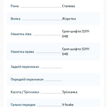
Рама
Сталева
Вилка
Жорстка
Грип-шифти SSYY-
Манетка ліва
04B
Грип-шифти SSYY-
Манетка права
04B
Задній перемикач
Передній перемикач
Касета / Тріскачка
Тріскачка
Гальмо переднє
V-brake