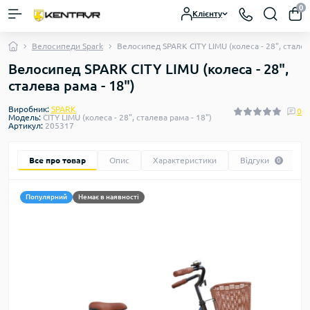
0
Клієнту
Велосипеди Spark
Велосипед SPARK CITY LIMU (колеса - 28", сталев
Велосипед SPARK CITY LIMU (колеса - 28",
сталева рама - 18")
Виробник:
SPARK
0
Модель:
CITY LIMU (колеса - 28", сталева рама - 18")
Артикул:
205317
Все про товар
Опис
Характеристики
Відгуки
0
Популярний
Немає в наявності