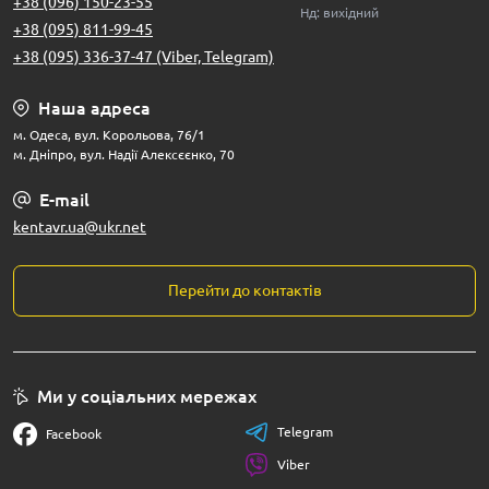
+38 (096) 150-23-55
Нд: вихідний
+38 (095) 811-99-45
+38 (095) 336-37-47 (Viber, Telegram)
Наша адреса
м. Одеса, вул. Корольова, 76/1
м. Дніпро, вул. Надії Алексєєнко, 70
E-mail
kentavr.ua@ukr.net
Перейти до контактів
Ми у соціальних мережах
Telegram
Facebook
Viber