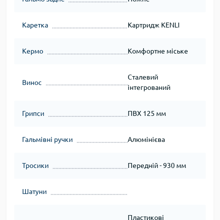
Каретка
Картридж KENLI
Кермо
Комфортне міське
Сталевий
Винос
інтегрований
Грипси
ПВХ 125 мм
Гальмівні ручки
Алюмінієва
Тросики
Передній - 930 мм
Шатуни
Пластикові