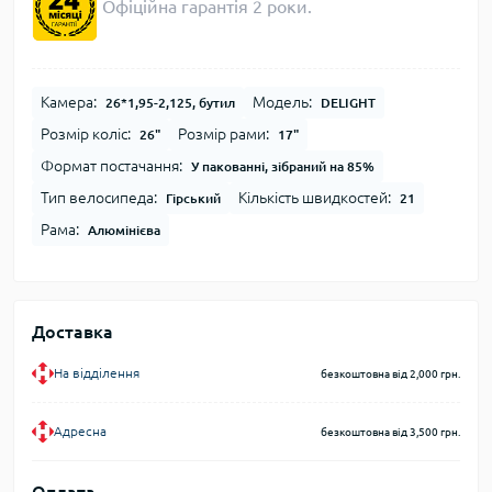
Офіційна гарантія 2 роки.
Камера:
Модель:
26*1,95-2,125, бутил
DELIGHT
Розмір коліс:
Розмір рами:
26"
17"
Формат постачання:
У пакованні, зібраний на 85%
Тип велосипеда:
Кількість швидкостей:
Гірський
21
Рама:
Алюмінієва
Доставка
На відділення
безкоштовна від 2,000 грн.
Адресна
безкоштовна від 3,500 грн.