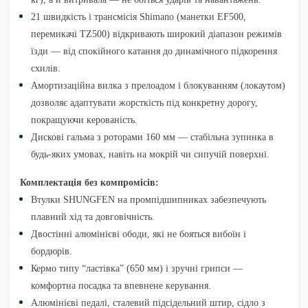
21 швидкість і трансмісія Shimano
(манетки EF500,
перемикачі TZ500) відкривають широкий діапазон режимів
їзди — від спокійного катання до динамічного підкорення
схилів.
Амортизаційна вилка з прелоадом і блокуванням (локаутом)
дозволяє адаптувати жорсткість під конкретну дорогу,
покращуючи керованість.
Дискові гальма з роторами 160 мм
— стабільна зупинка в
будь-яких умовах, навіть на мокрій чи сипучій поверхні.
Комплектація без компромісів:
Втулки SHUNGFEN на промпідшипниках
забезпечують
плавний хід та довговічність.
Двостінні алюмінієві ободи
, які не бояться вибоїн і
бордюрів.
Кермо типу “ластівка” (650 мм)
і зручні грипси —
комфортна посадка та впевнене керування.
Алюмінієві педалі, сталевий підсідельний штир, сідло з