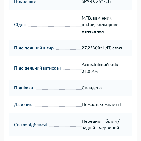
Покришки
SPARK 26*2,35
MTB, замінник
Сідло
шкіри, кольорове
нанесення
Підсідельний штир
27,2*300*1,4T, сталь
Алюмінієвий квік
Підсідельний затискач
31,8 мм
Підніжка
Складена
Дзвоник
Немає в комплекті
Передній – білий /
Світловідбивачі
задній – червоний