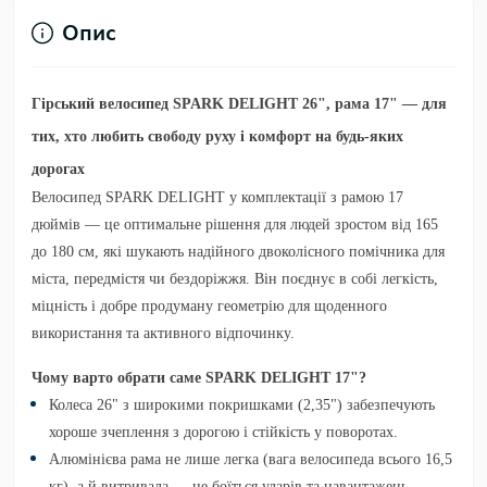
Опис
Гірський велосипед SPARK DELIGHT 26", рама 17" — для
тих, хто любить свободу руху і комфорт на будь-яких
дорогах
Велосипед
SPARK DELIGHT
у комплектації з
рамою 17
дюймів
— це оптимальне рішення для людей зростом від 165
до 180 см, які шукають надійного двоколісного помічника для
міста, передмістя чи бездоріжжя. Він поєднує в собі легкість,
міцність і добре продуману геометрію для щоденного
використання та активного відпочинку.
Чому варто обрати саме SPARK DELIGHT 17"?
Колеса 26" з широкими покришками (2,35")
забезпечують
хороше зчеплення з дорогою і стійкість у поворотах.
Алюмінієва рама
не лише легка (вага велосипеда всього 16,5
кг), а й витривала — не боїться ударів та навантажень.