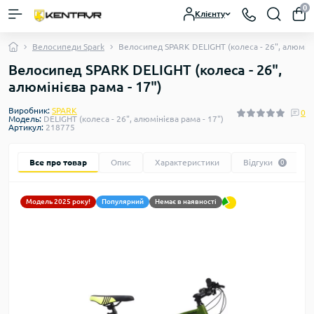
0
Клієнту
Велосипеди Spark
Велосипед SPARK DELIGHT (колеса - 26", алюмініє
Велосипед SPARK DELIGHT (колеса - 26",
алюмінієва рама - 17")
Виробник:
SPARK
0
Модель:
DELIGHT (колеса - 26", алюмінієва рама - 17")
Артикул:
218775
Все про товар
Опис
Характеристики
Відгуки
0
Модель 2025 року!
Популярний
Немає в наявності