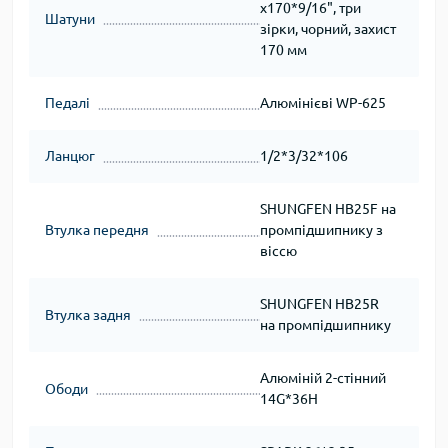
х170*9/16", три
Шатуни
зірки, чорний, захист
170 мм
Педалі
Алюмінієві WP-625
Ланцюг
1/2*3/32*106
SHUNGFEN HB25F на
Втулка передня
промпідшипнику з
віссю
SHUNGFEN HB25R
Втулка задня
на промпідшипнику
Алюміній 2-стінний
Ободи
14G*36H