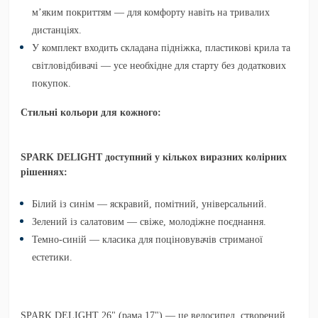
м’яким покриттям
— для комфорту навіть на тривалих
дистанціях.
У комплект входить
складана підніжка, пластикові крила та
світловідбивачі
— усе необхідне для старту без додаткових
покупок.
Стильні кольори для кожного:
SPARK DELIGHT доступний у кількох виразних колірних
рішеннях:
Білий із синім
— яскравий, помітний, універсальний.
Зелений із салатовим
— свіже, молодіжне поєднання.
Темно-синій
— класика для поціновувачів стриманої
естетики.
SPARK DELIGHT 26" (рама 17")
— це велосипед, створений