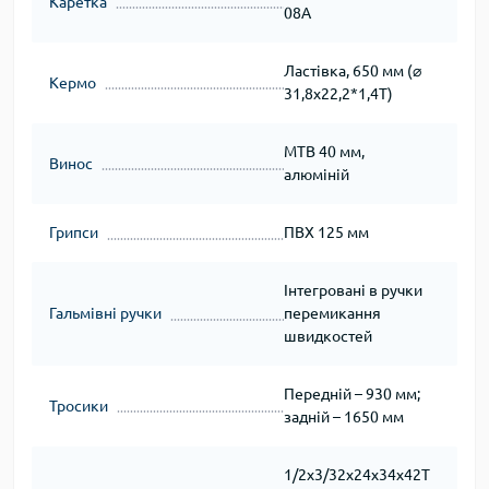
Каретка
08A
Ластівка, 650 мм (⌀
Кермо
31,8х22,2*1,4Т)
МТВ 40 мм,
Винос
алюміній
Грипси
ПВХ 125 мм
Інтегровані в ручки
Гальмівні ручки
перемикання
швидкостей
Передній – 930 мм;
Тросики
задній – 1650 мм
1/2х3/32х24х34х42T