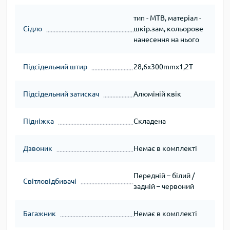
тип - MTB, матеріал -
Сідло
шкір.зам, кольорове
нанесення на нього
Підсідельний штир
28,6х300mmх1,2T
Підсідельний затискач
Алюміній квік
Підніжка
Складена
Дзвоник
Немає в комплекті
Передній – білий /
Світловідбивачі
задній – червоний
Багажник
Немає в комплекті