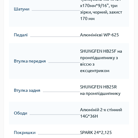
х170мм*9/16", три
Шатуни
зірки, чорний, захист
170 мм
Педалі
Алюмінієві WP-625
SHUNGFEN HB25F на
промпідшипнику з
Втулка передня
віссю з
ексцентриком
SHUNGFEN HB25R
Втулка задня
на промпідшипнику
Алюміній 2-х стінний
Ободи
14G*36H
Покришки
SPARK 24*2,125