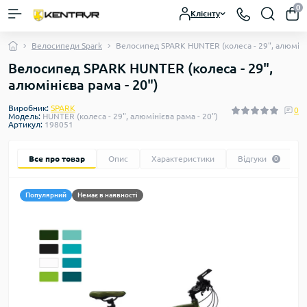
0
Клієнту
Велосипеди Spark
Велосипед SPARK HUNTER (колеса - 29", алюмініє
Велосипед SPARK HUNTER (колеса - 29",
алюмінієва рама - 20")
Виробник:
SPARK
0
Модель:
HUNTER (колеса - 29", алюмінієва рама - 20")
Артикул:
198051
Все про товар
Опис
Характеристики
Відгуки
0
Популярний
Немає в наявності