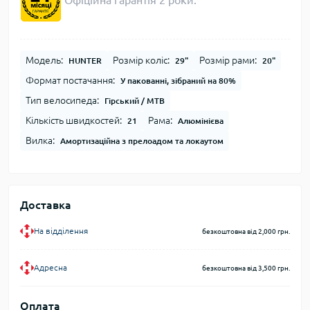
Офіційна гарантія 2 роки.
Модель:
Розмір коліс:
Розмір рами:
HUNTER
29"
20"
Формат постачання:
У пакованні, зібраний на 80%
Тип велосипеда:
Гірський / MTB
Кількість швидкостей:
Рама:
21
Алюмінієва
Вилка:
Амортизаційна з прелоадом та локаутом
Доставка
На відділення
безкоштовна від 2,000 грн.
Адресна
безкоштовна від 3,500 грн.
Оплата