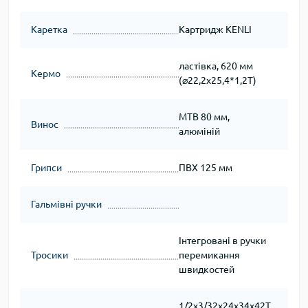
Каретка
Картридж KENLI
ластівка, 620 мм
Кермо
(⌀22,2х25,4*1,2Т)
МТВ 80 мм,
Винос
алюміній
Грипси
ПВХ 125 мм
Гальмівні ручки
Інтегровані в ручки
Тросики
перемикання
швидкостей
1/2х3/32х24х34х42T