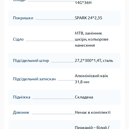
14G*36H
Покришки
SPARK 24*2,35
MTB, замінник
Сідло
шкіри, кольорове
нанесення
Підсідельний штир
27,2*300*1,4T, сталь
Алюмінієвий квік
Підсідельний затискач
31,8 мм
Підніжка
Складена
Дзвоник
Немає в комплекті
Передній – білий /