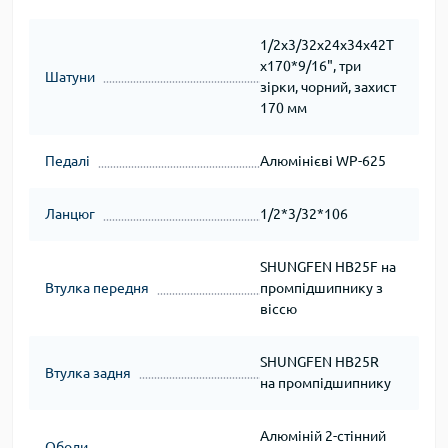
1/2х3/32х24х34х42T
х170*9/16", три
Шатуни
зірки, чорний, захист
170 мм
Педалі
Алюмінієві WP-625
Ланцюг
1/2*3/32*106
SHUNGFEN HB25F на
Втулка передня
промпідшипнику з
віссю
SHUNGFEN HB25R
Втулка задня
на промпідшипнику
Алюміній 2-стінний
Ободи