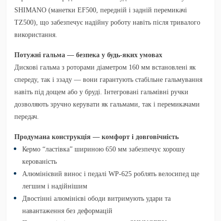
SHIMANO
(манетки EF500, передній і задній перемикачі
TZ500), що забезпечує надійну роботу навіть після тривалого
використання.
Потужні гальма — безпека у будь-яких умовах
Дискові гальма
з роторами діаметром 160 мм встановлені як
спереду, так і ззаду — вони гарантують стабільне гальмування
навіть під дощем або у бруді. Інтегровані гальмівні ручки
дозволяють зручно керувати як гальмами, так і перемикачами
передач.
Продумана конструкція — комфорт і довговічність
Кермо “ластівка” шириною 650 мм
забезпечує хорошу
керованість
Алюмінієвий винос
і
педалі WP-625
роблять велосипед ще
легшим і надійнішим
Двостінні алюмінієві ободи
витримують удари та
навантаження без деформацій