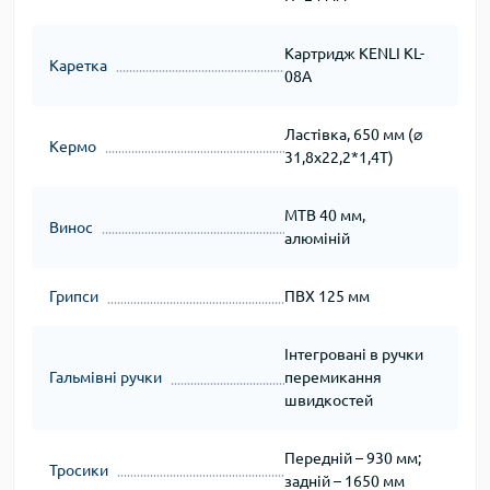
Картридж KENLI KL-
Каретка
08A
Ластівка, 650 мм (⌀
Кермо
31,8х22,2*1,4Т)
МТВ 40 мм,
Винос
алюміній
Грипси
ПВХ 125 мм
Інтегровані в ручки
Гальмівні ручки
перемикання
швидкостей
Передній – 930 мм;
Тросики
задній – 1650 мм