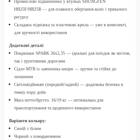
Промислові підшипники у втулках SHUNGFEN
HB25F/HB25R
— для плавного обертання коліс і тривалого
ресурсу
Складана підніжка та пластикові крила
— уже в комплекті,
для зручності використання
Додаткові деталі:
Покришки SPARK 26x2,35
— ідеальні для поїздок як містом,
так і ґрунтовими дорогами
Сідло MTB із замінника шкіри
— зручне та стійке до
зношення
Світловідбивачі (передній/задній)
— додаткова безпека в
темну пору доби
Маса нетто/брутто: 16/19 кг
— оптимальна для
транспортування та щоденного використання
Варіанти кольору:
Синій з білим
Чорний з помаранчевим