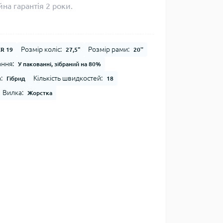
на гарантія 2 роки.
Розмір коліс:
Розмір рами:
R 19
27,5"
20''
ння:
У пакованні, зібраний на 80%
:
Кількість швидкостей:
Гібрид
18
Вилка:
Жорстка