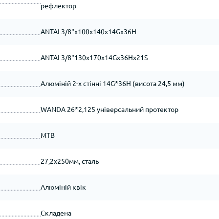
рефлектор
ANTAI 3/8"х100х140х14Gх36H
ANTAI 3/8"130х170х14Gх36Hх21S
Алюміній 2-х стінні 14G*36H (висота 24,5 мм)
WANDA 26*2,125 універсальний протектор
MTB
27,2х250мм, сталь
Алюміній квік
Складена