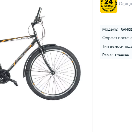
Офіцій
Модель:
RANGE
Формат постача
Тип велосипеда
Рама:
Сталева