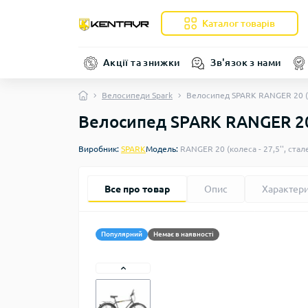
Каталог товарів
Акції та знижки
Зв'язок з нами
Велосипеди Spark
Велосипед SPARK RANGER 20 (кол
Велосипед SPARK RANGER 20 (к
Виробник:
SPARK
Модель:
RANGER 20 (колеса - 27,5'', стале
Все про товар
Опис
Характер
Популярний
Немає в наявності