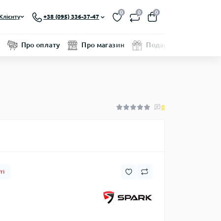
0
0
0
Клієнту
+38 (095) 336-37-47
Про оплату
Про магазин
Подарунковий серти
0
ті