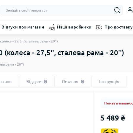
Відгуки про магазин
Наші виробники
Про доставку
еса - 27,5'', сталева рама - 20'')
олеса - 27,5'', сталева рама - 20'')
ва рама - 20'')
истики
Відгуки
Питання
Інструкція
0
0
Немає в наявнос
5 489 ₴