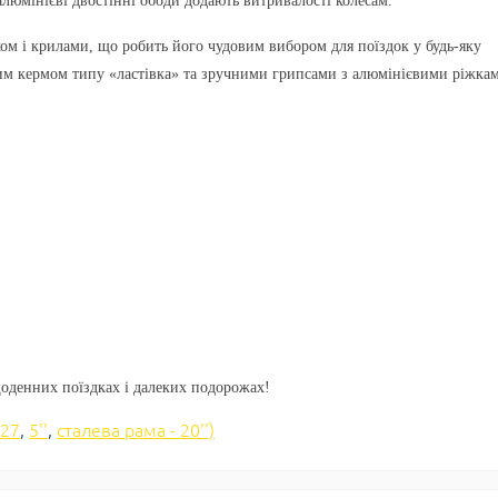
алюмінієві двостінні ободи
додають витривалості колесам.
ом і крилами
, що робить його чудовим вибором для поїздок у будь-яку
им кермом типу «ластівка» та зручними
грипсами з алюмінієвими ріжка
денних поїздках і далеких подорожах!
 27
,
5''
,
сталева рама - 20'')