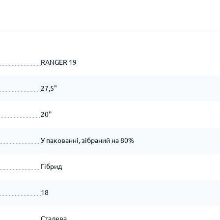
RANGER 19
27,5"
20''
У пакованні, зібраний на 80%
Гібрид
18
Сталева