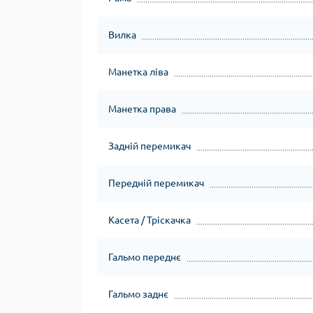
Вилка
Манетка ліва
Манетка права
Задній перемикач
Передній перемикач
Касета / Тріскачка
Гальмо переднє
Гальмо заднє