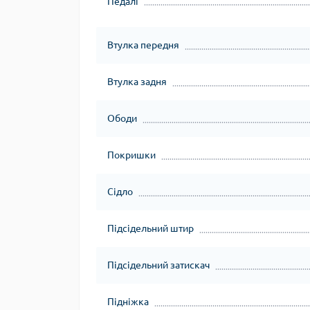
Педалі
Втулка передня
Втулка задня
Ободи
Покришки
Сідло
Підсідельний штир
Підсідельний затискач
Підніжка