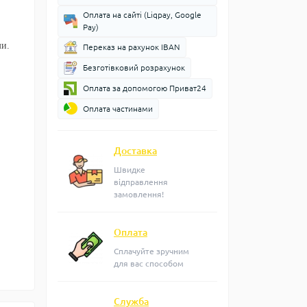
Оплата на сайті (Liqpay, Google
Pay)
ми
.
Переказ на рахунок IBAN
Безготівковий розрахунок
Оплата за допомогою Приват24
Оплата частинами
Доставка
Швидке
відправлення
замовлення!
Оплата
Сплачуйте зручним
для вас способом
Служба