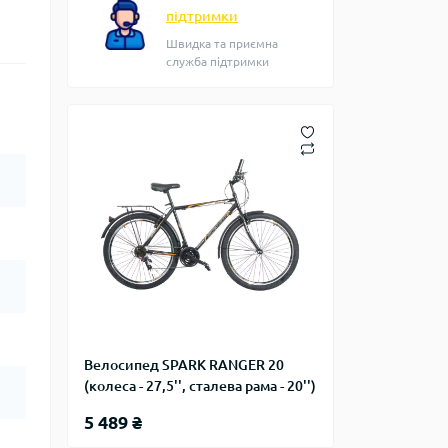
підтримки
Швидка та приємна
служба підтримки
Велосипед SPARK RANGER 20
(колеса - 27,5'', сталева рама - 20'')
5 489 ₴