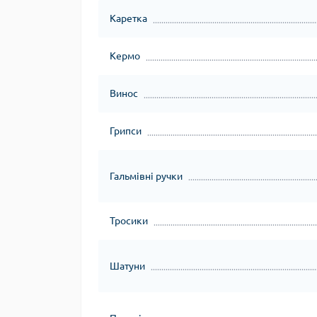
Каретка
Кермо
Винос
Грипси
Гальмівні ручки
Тросики
Шатуни