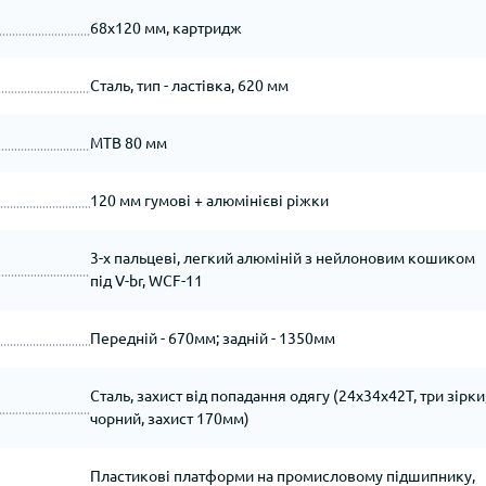
68х120 мм, картридж
Сталь, тип - ластівка, 620 мм
МТВ 80 мм
120 мм гумові + алюмінієві ріжки
3-х пальцеві, легкий алюміній з нейлоновим кошиком
під V-br, WCF-11
Передній - 670мм; задній - 1350мм
Сталь, захист від попадання одягу (24х34х42T, три зірки
чорний, захист 170мм)
Пластикові платформи на промисловому підшипнику,