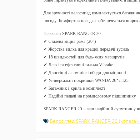
brake
гарантують ефективне гальмування, а міцні
Для зручності велосипед комплектується
багажник
погоду. Комфортна посадка забезпечується широк
Переваги SPARK RANGER 20:
✔ Сталева міцна рама (20")
✔ Жорстка вилка для кращої передачі зусиль
✔ 18 швидкостей для будь-яких маршрутів
✔ Легкі та ефективні гальма V-brake
✔ Двостінні алюмінієві ободи для міцності
✔ Універсальні покришки WANDA 26*2,125
✔ Багажник і крила в комплекті
✔ Надійні педалі на промисловому підшипнику
SPARK RANGER 20 – ваш надійний супутник у що
Велосипед SPARK RANGER 20 (колеса -