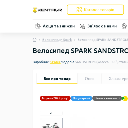
Каталог товарів
Акції та знижки
Зв'язок з нами
Велосипеди Spark
Велосипед SPARK SANDSTROM (к
Велосипед SPARK SANDSTROM 
Виробник:
SPARK
Модель:
SANDSTROM (колеса - 26", стальн
Все про товар
Опис
Характер
Модель 2025 року!
Популярний
Немає в наявності