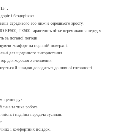
15":
доріг і бездоріжжя.
вачів середнього або нижче середнього зросту.
O EF500, TZ500
гарантують чітке перемикання передач.
ть за поганої погоди.
щуючи комфорт на нерівній поверхні.
еальні для щоденного використання.
тор для хорошого зчеплення.
тується й швидко доводиться до повної готовності.
міщення рук.
більна та тиха робота.
чність і надійна передача зусилля.
т.
ечних і комфортних поїздок.