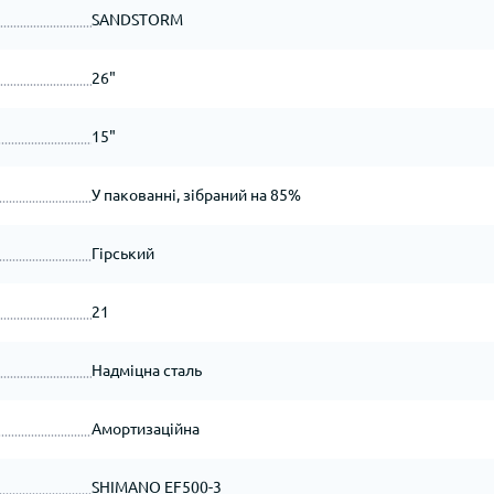
SANDSTORM
26"
15"
У пакованні, зібраний на 85%
Гірський
21
Надміцна сталь
Амортизаційна
SHIMANO EF500-3