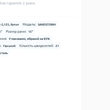
на гарантія 2 роки.
Модель:
-2,125, бутил
SANDSTORM
Розмір рами:
6"
15"
ння:
У пакованні, зібраний на 85%
:
Кількість швидкостей:
Гірський
21
сталь