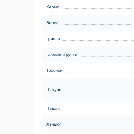
Кермо
Винос
Грипси
Гальмівні ручки
Тросики
Шатуни
Педалі
Ланцюг