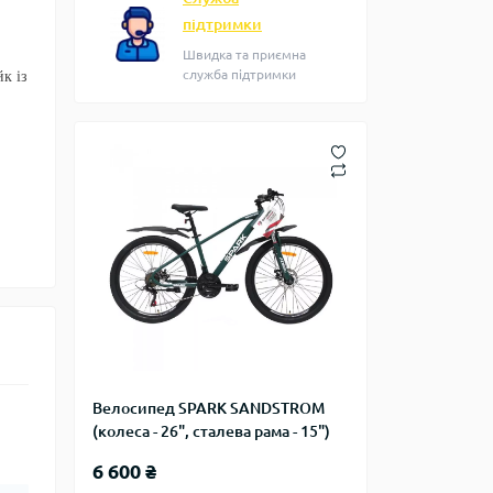
підтримки
Швидка та приємна
служба підтримки
к із
Велосипед SPARK SANDSTROM
(колеса - 26", сталева рама - 15")
6 600 ₴