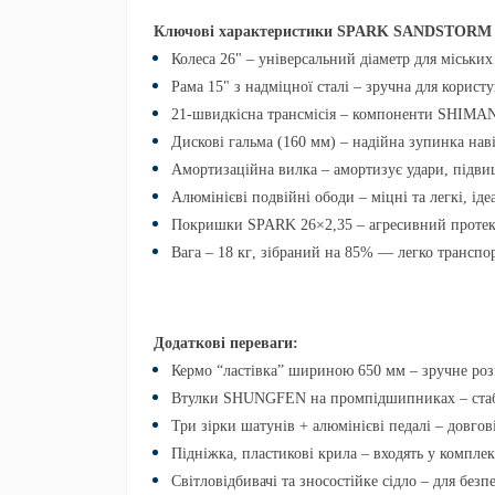
Ключові характеристики SPARK SANDSTORM 
Колеса 26"
– універсальний діаметр для міських 
Рама 15" з надміцної сталі
– зручна для користу
21-швидкісна трансмісія
– компоненти
SHIMAN
Дискові гальма (160 мм)
– надійна зупинка наві
Амортизаційна вилка
– амортизує удари, підви
Алюмінієві подвійні ободи
– міцні та легкі, ід
Покришки SPARK 26×2,35
– агресивний протек
Вага – 18 кг
, зібраний на 85% — легко транспор
Додаткові переваги:
Кермо “ластівка” шириною 650 мм
– зручне роз
Втулки SHUNGFEN на промпідшипниках
– ста
Три зірки шатунів + алюмінієві педалі
– довгові
Підніжка, пластикові крила
– входять у комплек
Світловідбивачі та зносостійке сідло
– для безп