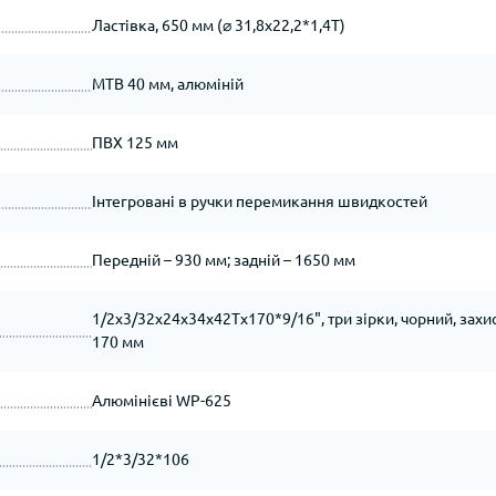
Ластівка, 650 мм (⌀ 31,8х22,2*1,4Т)
МТВ 40 мм, алюміній
ПВХ 125 мм
Інтегровані в ручки перемикання швидкостей
Передній – 930 мм; задній – 1650 мм
1/2х3/32х24х34х42Tх170*9/16", три зірки, чорний, захи
170 мм
Алюмінієві WP-625
1/2*3/32*106