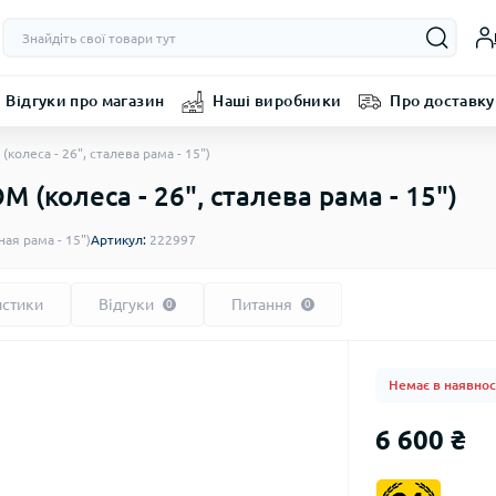
Відгуки про магазин
Наші виробники
Про доставку
олеса - 26", сталева рама - 15")
(колеса - 26", сталева рама - 15")
ая рама - 15")
Артикул:
222997
истики
Відгуки
Питання
0
0
Немає в наявнос
6 600 ₴