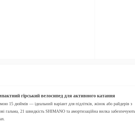
актний гірський велосипед для активного катання
мою 15 дюймів
— ідеальний варіант для підлітків, жінок або райдерів з
ові гальма
,
21 швидкість SHIMANO
та
амортизаційна вилка
забезпечуют
ах.