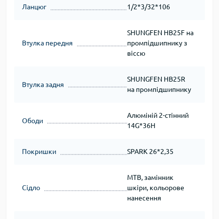
Ланцюг
1/2*3/32*106
SHUNGFEN HB25F на
Втулка передня
промпідшипнику з
віссю
SHUNGFEN HB25R
Втулка задня
на промпідшипнику
Алюміній 2-стінний
Ободи
14G*36H
Покришки
SPARK 26*2,35
MTB, замінник
Сідло
шкіри, кольорове
нанесення