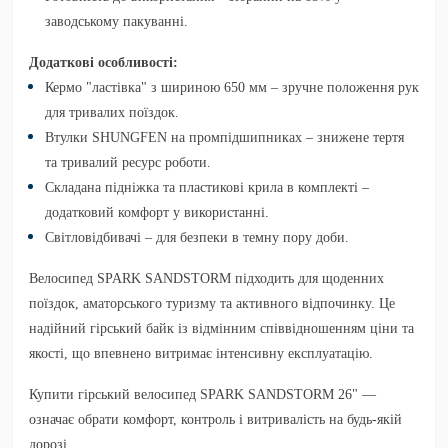
заводському пакуванні.
Додаткові особливості:
Кермо "ластівка" з шириною 650 мм
– зручне положення рук
для тривалих поїздок.
Втулки SHUNGFEN на промпідшипниках
– знижене тертя
та тривалий ресурс роботи.
Складана підніжка та пластикові крила в комплекті
–
додатковий комфорт у використанні.
Світловідбивачі
– для безпеки в темну пору доби.
Велосипед
SPARK SANDSTORM
підходить для щоденних
поїздок, аматорського туризму та активного відпочинку. Це
надійний гірський байк із відмінним співвідношенням ціни та
якості, що впевнено витримає інтенсивну експлуатацію.
Купити гірський велосипед SPARK SANDSTORM 26"
—
означає обрати комфорт, контроль і витривалість на будь-якій
дорозі.