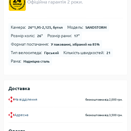
Офіційна гарантія 2 роки.
Камера:
Модель:
26*1,95-2,125, бутил
SANDSTORM
Розмір коліс:
Розмір рами:
26"
17"
Формат постачання:
У пакованні, зібраний на 85%
Тип велосипеда:
Кількість швидкостей:
Гірський
21
Рама:
Надміцна сталь
Доставка
На відділення
безкоштовна від 2,000 грн.
Адресна
безкоштовна від 3,500 грн.