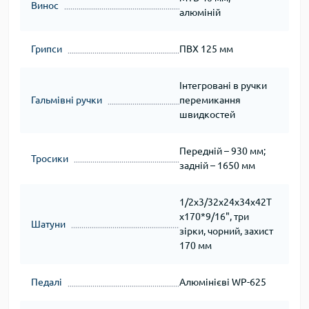
Винос
алюміній
Грипси
ПВХ 125 мм
Інтегровані в ручки
Гальмівні ручки
перемикання
швидкостей
Передній – 930 мм;
Тросики
задній – 1650 мм
1/2х3/32х24х34х42T
х170*9/16", три
Шатуни
зірки, чорний, захист
170 мм
Педалі
Алюмінієві WP-625