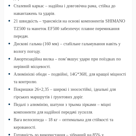
Сталевий каркас
– надійна і довговічна рама, стійка до
навантажень та ударів.
21 швидкість
– трансмісія на основі компонентів
SHIMANO
TZ500 та манеток EF500
забезпечує плавне перемикання
передач.
Дискові гальма (160 мм)
– стабільне гальмування навіть у
вологу погоду.
Амортизаційна вилка
– пом’якшує удари при поїздках по
нерівній місцевості.
Алюмінієві ободи
– подвійні, 14G*36H, для кращої міцності
та контролю.
Покришки 26×2,35
– широкі і зносостійкі, ідеальні для
гірських маршрутів і ґрунтових доріг.
Педалі з алюмінію, шатуни з трьома зірками
– міцні
компоненти для надійної передачі зусилля.
Вага велосипеда – 18 кг
– оптимальна для стійкості та
керованості.
Готовність до використання – зібраний на 85%
у