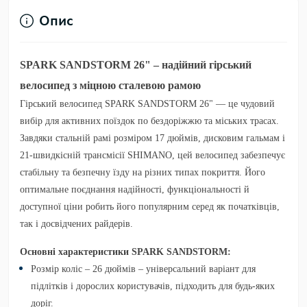
Опис
SPARK SANDSTORM 26" – надійний гірський
велосипед з міцною сталевою рамою
Гірський велосипед
SPARK SANDSTORM 26"
— це чудовий
вибір для активних поїздок по бездоріжжю та міських трасах.
Завдяки
стальній рамі розміром 17 дюймів
,
дисковим гальмам
і
21-швидкісній трансмісії SHIMANO
, цей велосипед забезпечує
стабільну та безпечну їзду на різних типах покриття. Його
оптимальне поєднання надійності, функціональності й
доступної ціни робить його популярним серед як початківців,
так і досвідчених райдерів.
Основні характеристики SPARK SANDSTORM:
Розмір коліс – 26 дюймів
– універсальний варіант для
підлітків і дорослих користувачів, підходить для будь-яких
доріг.