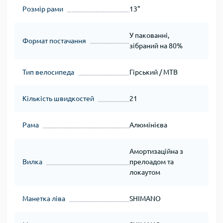
Розмір рами
13"
У пакованні,
Формат постачання
зібраний на 80%
Тип велосипеда
Гірський / MTB
Кількість швидкостей
21
Рама
Алюмінієва
Амортизаційна з
Вилка
прелоадом та
локаутом
Манетка ліва
SHIMANO