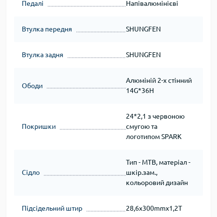
Педалі
Напівалюмінієві
Втулка передня
SHUNGFEN
Втулка задня
SHUNGFEN
Алюміній 2-х стінний
Ободи
14G*36H
24*2,1 з червоною
Покришки
смугою та
логотипом SPARK
Тип - MTB, матеріал -
Сідло
шкір.зам.,
кольоровий дизайн
Підсідельний штир
28,6х300mmх1,2T