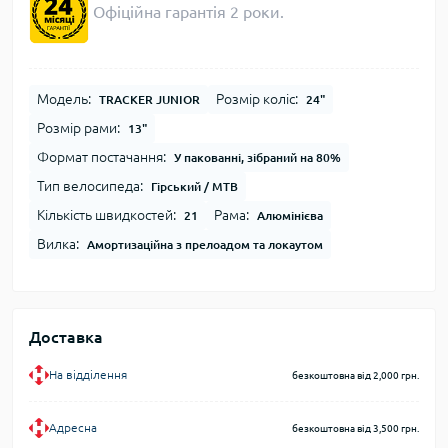
Офіційна гарантія 2 роки.
Модель:
Розмір коліс:
TRACKER JUNIOR
24"
Розмір рами:
13"
Формат постачання:
У пакованні, зібраний на 80%
Тип велосипеда:
Гірський / MTB
Кількість швидкостей:
Рама:
21
Алюмінієва
Вилка:
Амортизаційна з прелоадом та локаутом
Доставка
На відділення
безкоштовна від 2,000 грн.
Адресна
безкоштовна від 3,500 грн.