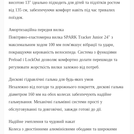
висотою 13" ідеально підходить для дітей та підлітків ростом
від 135 см, забезпечуючи комфорт навіть під час тривалих
поїздок.
Амортизаційна передня вилка
Повітряно-еластомерна вилка SPARK Tracker Junior 24" з
максимальним ходом 100 мм пом'якшує вібрації та удари,
покращуючи керованість велосипеда. Система з функціями
Preload і LockOut дозволяє комфортно долати перешкоди та
регулювати жорсткість вилки залежно від потреб.
Дискові гідравлічні гальма для будь-яких умов
Незалежно від погоди та дорожнього покриття, дискові гальма
діаметром 160 мм на обох колесах забезпечують надійне
гальмування. Механічні гальмівні системи прості у
обслуговуванні та довговічні, завжди готові до дії.
Надійне зчеплення та чудовий накат
Колеса з двостінними алюмінієвими ободами та широкими