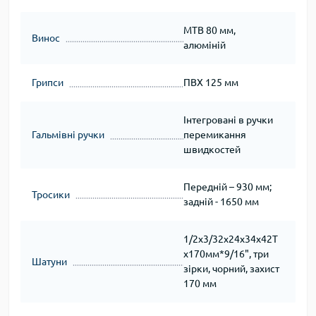
МТВ 80 мм,
Винос
алюміній
Грипси
ПВХ 125 мм
Інтегровані в ручки
Гальмівні ручки
перемикання
швидкостей
Передній – 930 мм;
Тросики
задній - 1650 мм
1/2х3/32х24х34х42T
х170мм*9/16", три
Шатуни
зірки, чорний, захист
170 мм