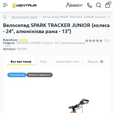
0
Клієнту
Велосипеди Spark
Велосипед SPARK TRACKER JUNIOR (колеса - 24",
Велосипед SPARK TRACKER JUNIOR (колеса
- 24", алюмінієва рама - 13")
Виробник:
SPARK
0
Модель:
TRACKER JUNIOR (колеса - 24", алюмінієва рама
- 13")
Артикул:
185369
Все про товар
Опис
Характеристики
Відгуки
0
Популярний
Немає в наявності