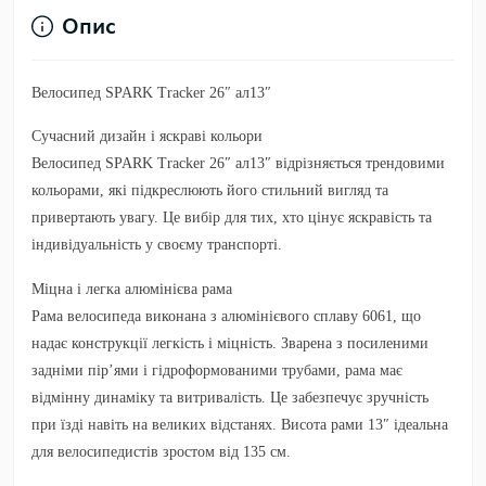
Опис
Велосипед SPARK Tracker 26″ ал13″
Сучасний дизайн і яскраві кольори
Велосипед SPARK Tracker 26″ ал13″ відрізняється трендовими
кольорами, які підкреслюють його стильний вигляд та
привертають увагу. Це вибір для тих, хто цінує яскравість та
індивідуальність у своєму транспорті.
Міцна і легка алюмінієва рама
Рама велосипеда виконана з алюмінієвого сплаву 6061, що
надає конструкції легкість і міцність. Зварена з посиленими
задніми пір’ями і гідроформованими трубами, рама має
відмінну динаміку та витривалість. Це забезпечує зручність
при їзді навіть на великих відстанях. Висота рами 13″ ідеальна
для велосипедистів зростом від 135 см.