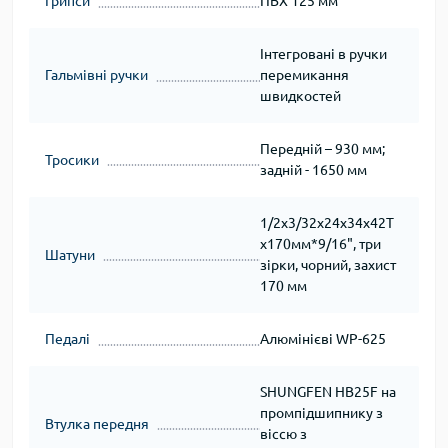
Грипси
ПВХ 125 мм
Інтегровані в ручки
Гальмівні ручки
перемикання
швидкостей
Передній – 930 мм;
Тросики
задній - 1650 мм
1/2х3/32х24х34х42T
х170мм*9/16", три
Шатуни
зірки, чорний, захист
170 мм
Педалі
Алюмінієві WP-625
SHUNGFEN HB25F на
промпідшипнику з
Втулка передня
віссю з