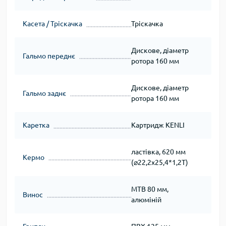
Касета / Тріскачка
Тріскачка
Дискове, діаметр
Гальмо переднє
ротора 160 мм
Дискове, діаметр
Гальмо заднє
ротора 160 мм
Каретка
Картридж KENLI
ластівка, 620 мм
Кермо
(⌀22,2х25,4*1,2Т)
МТВ 80 мм,
Винос
алюміній