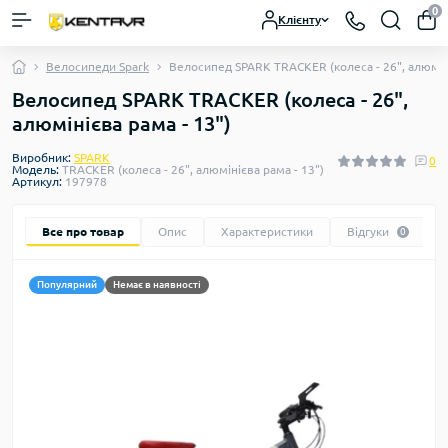
0
Клієнту
Велосипеди Spark
Велосипед SPARK TRACKER (колеса - 26", алюміні
Велосипед SPARK TRACKER (колеса - 26",
алюмінієва рама - 13")
Виробник:
SPARK
0
Модель:
TRACKER (колеса - 26", алюмінієва рама - 13")
Артикул:
197978
Все про товар
Опис
Характеристики
Відгуки
0
Популярний
Немає в наявності