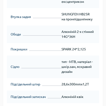
ексцентриком
SHUNGFEN HB25R
Втулка задня
на промпідшипнику
Алюміній 2-х стінний
Ободи
14G*36H
Покришки
SPARK 24*2,125
тип - MTB, матеріал -
Сідло
шкір.зам, яскравий
дизайн
Підсідельний штир
28,6х300mmх1,2T
Підсідельний затискач
Алюміній квік