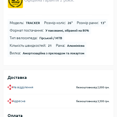
Офіційна гарантія 2 роки.
Модель:
Розмір коліс:
Розмір рами:
TRACKER
26"
13"
Формат постачання:
У пакованні, зібраний на 80%
Тип велосипеда:
Гірський / MTB
Кількість швидкостей:
Рама:
21
Алюмінієва
Вилка:
Амортизаційна з прелоадом та локаутом
Доставка
На відділення
безкоштовна від 2,000 грн.
Адресна
безкоштовна від 3,500 грн.
Оплата