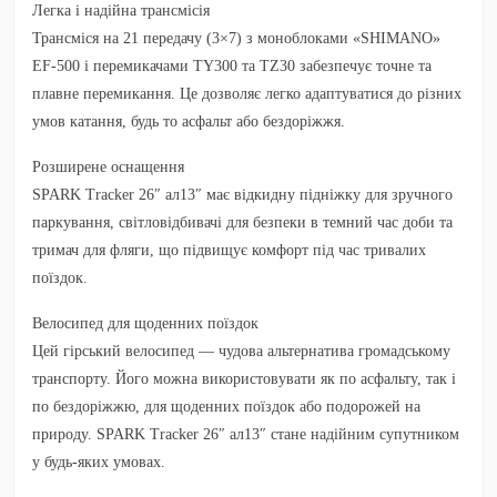
Легка і надійна трансмісія
Трансміся на 21 передачу (3×7) з моноблоками «SHIMANO»
EF-500 і перемикачами TY300 та TZ30 забезпечує точне та
плавне перемикання. Це дозволяє легко адаптуватися до різних
умов катання, будь то асфальт або бездоріжжя.
Розширене оснащення
SPARK Tracker 26″ ал13″ має відкидну підніжку для зручного
паркування, світловідбивачі для безпеки в темний час доби та
тримач для фляги, що підвищує комфорт під час тривалих
поїздок.
Велосипед для щоденних поїздок
Цей гірський велосипед — чудова альтернатива громадському
транспорту. Його можна використовувати як по асфальту, так і
по бездоріжжю, для щоденних поїздок або подорожей на
природу. SPARK Tracker 26″ ал13″ стане надійним супутником
у будь-яких умовах.