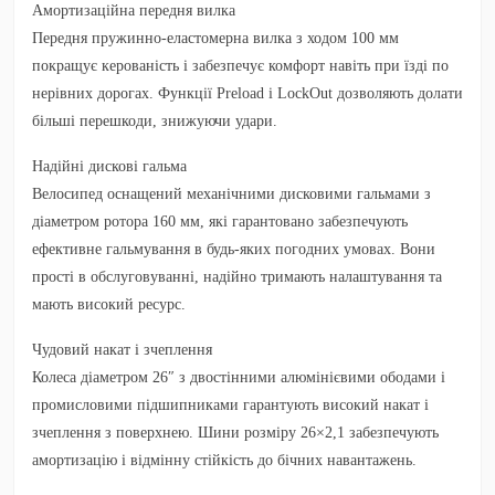
Амортизаційна передня вилка
Передня пружинно-еластомерна вилка з ходом 100 мм
покращує керованість і забезпечує комфорт навіть при їзді по
нерівних дорогах. Функції Preload і LockOut дозволяють долати
більші перешкоди, знижуючи удари.
Надійні дискові гальма
Велосипед оснащений механічними дисковими гальмами з
діаметром ротора 160 мм, які гарантовано забезпечують
ефективне гальмування в будь-яких погодних умовах. Вони
прості в обслуговуванні, надійно тримають налаштування та
мають високий ресурс.
Чудовий накат і зчеплення
Колеса діаметром 26″ з двостінними алюмінієвими ободами і
промисловими підшипниками гарантують високий накат і
зчеплення з поверхнею. Шини розміру 26×2,1 забезпечують
амортизацію і відмінну стійкість до бічних навантажень.