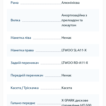
Рама
Алюмінієва
Амортизаційна з
Вилка
прелоадом та
локаутом
Манетка ліва
Немає
Манетка права
LTWOO SL-A11-X
Задній перемикач
LTWOO RD-A11-X
Передній перемикач
Немає
Касета / Тріскачка
Касета
X-SPARK дискове
Гальмо переднє
гідравлічне MT-500