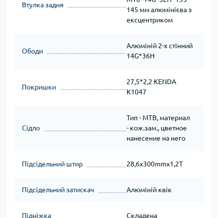
Втулка задня
145 мм алюмінієва з
ексцентриком
Алюміній 2-х стінний
Ободи
14G*36H
27,5*2,2 KENDA
Покришки
K1047
Тип - MTB, материал
Сідло
- кож.зам., цветное
нанесение на него
Підсідельний штир
28,6х300mmх1,2T
Підсідельний затискач
Алюміній квік
Підніжка
Складена