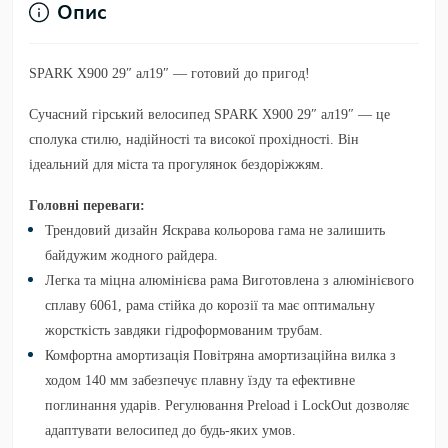
Опис
SPARK X900 29″ ал19″ — готовий до пригод!
Сучасний гірський велосипед SPARK X900 29″ ал19″ — це
сполука стилю, надійності та високої прохідності. Він
ідеальний для міста та прогулянок бездоріжжям.
Головні переваги:
Трендовий дизайн
Яскрава кольорова гама не залишить
байдужим жодного райдера.
Легка та міцна алюмінієва рама
Виготовлена з алюмінієвого
сплаву 6061, рама стійка до корозії та має оптимальну
жорсткість завдяки гідроформованим трубам.
Комфортна амортизація
Повітряна амортизаційна вилка з
ходом 140 мм забезпечує плавну їзду та ефективне
поглинання ударів. Регулювання Preload і LockOut дозволяє
адаптувати велосипед до будь-яких умов.