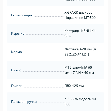
X-SPARK дискове
Гальмо заднє
гідравлічне MT-500
Картридж KENLI KL-
Каретка
08A
Ластівка, 620 мм (⌀
Кермо
22,2х25,4*1,2Т)
МТВ алюміній 60
Винос
мм, +7 °, H = 40 мм
Грипси
ПВХ 125 мм
X-SPARK модель MT-
Гальмівні ручки
500