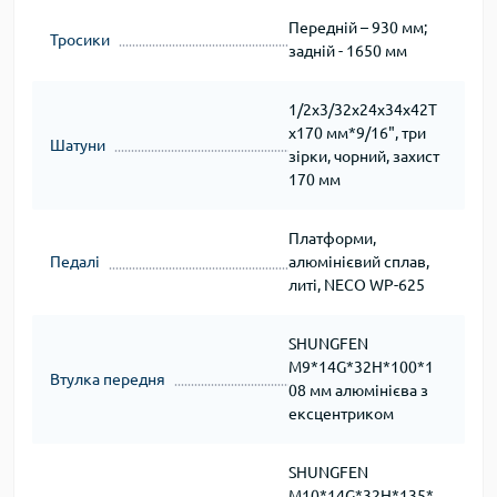
Передній – 930 мм;
Тросики
задній - 1650 мм
1/2х3/32х24х34х42T
х170 мм*9/16", три
Шатуни
зірки, чорний, захист
170 мм
Платформи,
Педалі
алюмінієвий сплав,
литі, NECO WP-625
SHUNGFEN
M9*14G*32H*100*1
Втулка передня
08 мм алюмінієва з
ексцентриком
SHUNGFEN
M10*14G*32H*135*