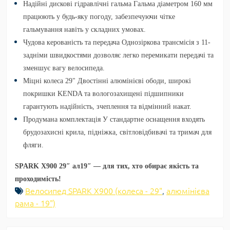
Надійні дискові гідравлічні гальма
Гальма діаметром 160 мм
працюють у будь-яку погоду, забезпечуючи чітке
гальмування навіть у складних умовах.
Чудова керованість та передача
Однозіркова трансмісія з 11-
задніми швидкостями дозволяє легко перемикати передачі та
зменшує вагу велосипеда.
Міцні колеса 29"
Двостінні алюмінієві ободи, широкі
покришки KENDA та вологозахищені підшипники
гарантують надійність, зчеплення та відмінний накат.
Продумана комплектація
У стандартне оснащення входять
брудозахисні крила, підніжка, світловідбивачі та тримач для
фляги.
SPARK X900 29″ ал19″ — для тих, хто обирає якість та
проходимість!
Велосипед SPARK X900 (колеса - 29"
,
алюмінієва
рама - 19")