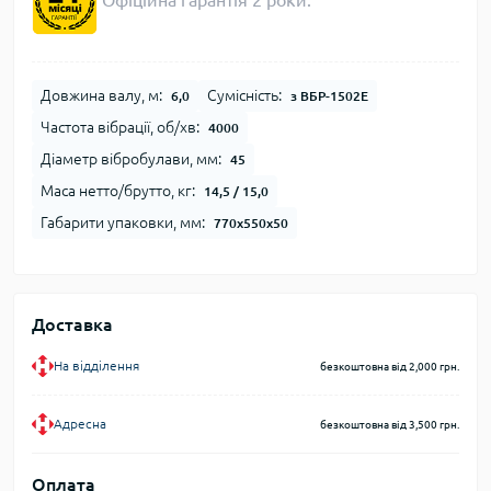
Офіційна гарантія 2 роки.
Довжина валу, м:
Сумісність:
6,0
з ВБР-1502Е
Частота вібрації, об/хв:
4000
Діаметр вібробулави, мм:
45
Маса нетто/брутто, кг:
14,5 / 15,0
Габарити упаковки, мм:
770х550х50
Доставка
На відділення
безкоштовна від 2,000 грн.
Адресна
безкоштовна від 3,500 грн.
Оплата