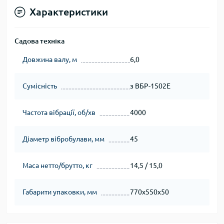
Характеристики
Садова техніка
Довжина валу, м
6,0
Сумісність
з ВБР-1502Е
Частота вібрації, об/хв
4000
Діаметр вібробулави, мм
45
Маса нетто/брутто, кг
14,5 / 15,0
Габарити упаковки, мм
770х550х50