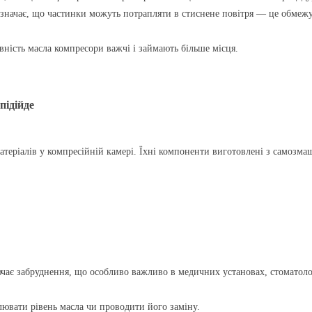
означає, що частинки можуть потрапляти в стиснене повітря — це обмежу
ність масла компресори важчі і займають більше місця.
підійде
теріалів у компресійній камері. Їхні компоненти виготовлені з самозма
чає забруднення, що особливо важливо в медичних установах, стоматолог
ювати рівень масла чи проводити його заміну.