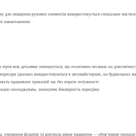
у для змащення рухомих елементів використовується спеціальне мастило
ні навантаження.
а тертя між деталями зменшується, що позитивно впливає на довговічніс
мпресори ідеально використовуються в автомайстернях, на будівельних м
уть працювати тривалий час без втрати потужності.
кцію охолоджувача, знижуючи ймовірність перегріву.
а, очищення фільтрів та контроль рівня змащення — обов’язкові процеду