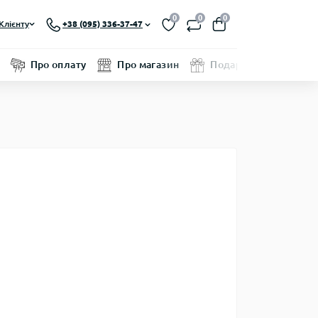
0
0
0
Клієнту
+38 (095) 336-37-47
Про оплату
Про магазин
Подарунковий серти