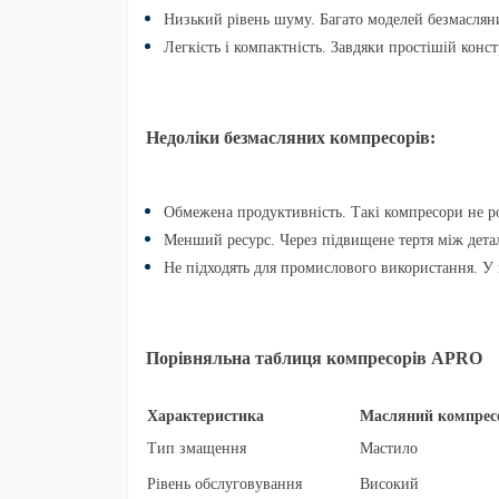
Низький рівень шуму.
Багато моделей безмаслян
Легкість і компактність.
Завдяки простішій констр
Недоліки безмасляних компресорів:
Обмежена продуктивність.
Такі компресори не р
Менший ресурс.
Через підвищене тертя між дета
Не підходять для промислового використання.
У 
Порівняльна таблиця компресорів APRO
Характеристика
Масляний компрес
Тип змащення
Мастило
Рівень обслуговування
Високий