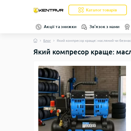
Каталог товарів
Акції та знижки
Зв'язок з нами
Блог
Який компресор краще: масляний чи безма
Який компресор краще: мас