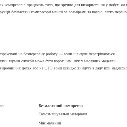
их компресорів працюють тихо, що зручно для використання у побуті чи
укції безмасляні компресори менші за розмірами та вагою, легко перено
озраховані на безперервну роботу — вони швидше перегріваються.
лями термін служби може бути коротшим, ніж у масляних моделей.
виробничих цехах або на СТО вони швидко вийдуть з ладу при надмірн
ор
Безмасляний компресор
Самозмащувальні матеріали
Мінімальний