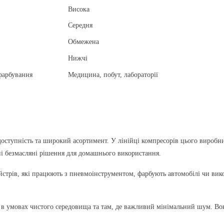
Висока
Середня
Обмежена
Нижчі
фарбування
Медицина, побут, лабораторії
доступність та широкий асортимент. У лінійці компресорів цього виробн
тні безмасляні рішення для домашнього використання.
йстрів, які працюють з пневмоінструментом, фарбують автомобілі чи вико
 в умовах чистого середовища та там, де важливий мінімальний шум. Вони