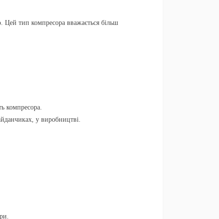
. Цей тип компресора вважається більш
ть компресора.
айданчиках, у виробництві.
ри.