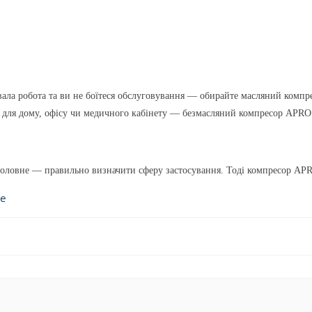
вала робота
та ви не боїтеся обслуговування —
обирайте масляний комп
для дому, офісу чи медичного кабінету —
безмасляний компресор APRO
 головне — правильно визначити сферу застосування. Тоді компресор AP
ще