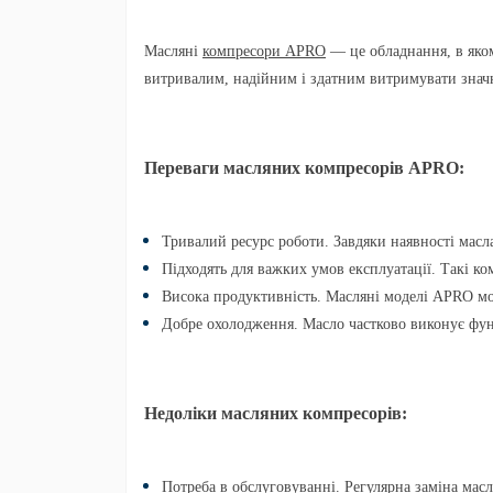
Масляні
компресори APRO
— це обладнання, в яком
витривалим, надійним і здатним витримувати знач
Переваги масляних компресорів APRO:
Тривалий ресурс роботи.
Завдяки наявності масл
Підходять для важких умов експлуатації.
Такі ко
Висока продуктивність.
Масляні моделі APRO мож
Добре охолодження.
Масло частково виконує фун
Недоліки масляних компресорів:
Потреба в обслуговуванні.
Регулярна заміна масл