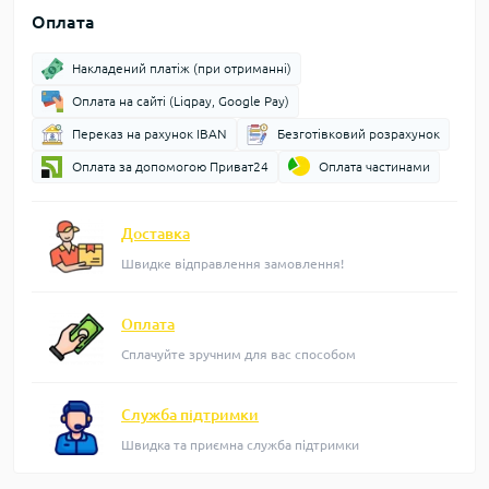
Оплата
Накладений платіж (при отриманні)
Оплата на сайті (Liqpay, Google Pay)
Переказ на рахунок IBAN
Безготівковий розрахунок
Оплата за допомогою Приват24
Оплата частинами
Доставка
Швидке відправлення замовлення!
Оплата
Сплачуйте зручним для вас способом
Служба підтримки
Швидка та приємна служба підтримки