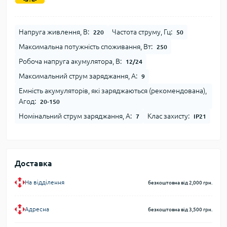
Напруга живлення, В:
Частота струму, Гц:
220
50
Максимальна потужнiсть споживання, Вт:
250
Робоча напруга акумулятора, В:
12/24
Максимальний струм заряджання, А:
9
Емнiсть акумуляторiв, якi заряджаються (рекомендована),
Агод:
20-150
Номiнальний струм заряджання, А:
Клас захисту:
7
IP21
Доставка
На відділення
безкоштовна від 2,000 грн.
Адресна
безкоштовна від 3,500 грн.