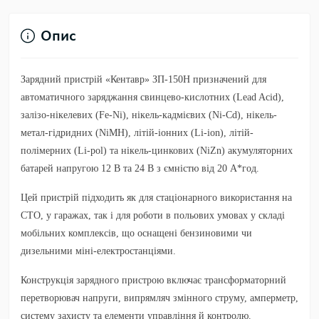
Опис
Зарядний пристрій «Кентавр» ЗП-150Н призначений для
автоматичного заряджання свинцево-кислотних (Lead Acid),
залізо-нікелевих (Fe-Ni), нікель-кадмієвих (Ni-Cd), нікель-
метал-гідридних (NiMH), літій-іонних (Li-ion), літій-
полімерних (Li-pol) та нікель-цинкових (NiZn) акумуляторних
батарей напругою 12 В та 24 В з ємністю від 20 А*год.
Цей пристрій підходить як для стаціонарного використання на
СТО, у гаражах, так і для роботи в польових умовах у складі
мобільних комплексів, що оснащені бензиновими чи
дизельними міні-електростанціями.
Конструкція зарядного пристрою включає трансформаторний
перетворювач напруги, випрямляч змінного струму, амперметр,
систему захисту та елементи управління й контролю.