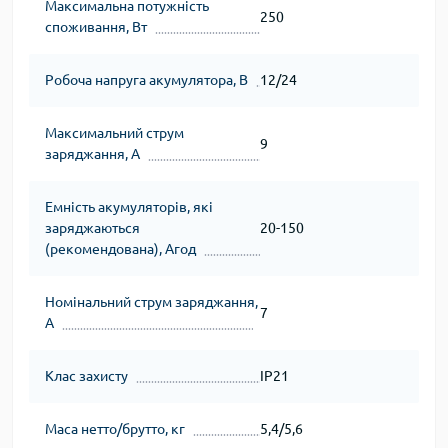
Максимальна потужнiсть
250
споживання, Вт
Робоча напруга акумулятора, В
12/24
Максимальний струм
9
заряджання, А
Емнiсть акумуляторiв, якi
заряджаються
20-150
(рекомендована), Агод
Номiнальний струм заряджання,
7
А
Клас захисту
IP21
Маса нетто/брутто, кг
5,4/5,6