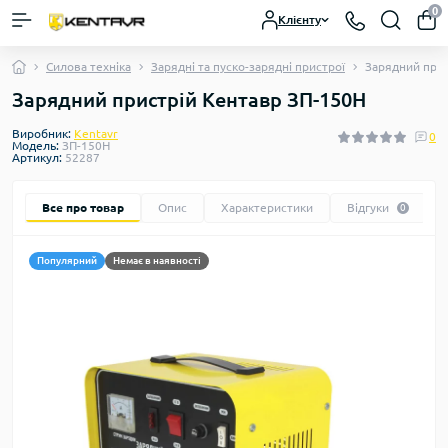
0
Клієнту
Силова техніка
Зарядні та пуско-зарядні пристрої
Зарядний прис
Зарядний пристрій Кентавр ЗП-150Н
Виробник:
Kentavr
0
Модель:
ЗП-150Н
Артикул:
52287
Все про товар
Опис
Характеристики
Відгуки
0
Популярний
Немає в наявності