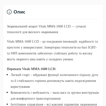
Опис
Зварювальний апарат Vitals MMA-1600 LCD — сучасні
технології для якісного зварювання
Vitals MMA-1600 LCD – це поєднання інновацій, надійності та
простоти у використанні. Інверторна технологія на базі IGBT-
та SMT-компонентів забезпечує стабільну роботу та високу
якість зварного шва навіть у складних умовах.
Переваги Vitals MMA-1600 LCD:
Легкий старт
– вбудовані функції полегшеного підпалу дуги
та її стабільного горіння допоможуть навіть недосвідченим
користувачам.
Компактність і мобільність
– мала вага та зручна конструкція
для комфортного транспортування.
Інтуїтивне управління
– всі важливі параметри зварювання