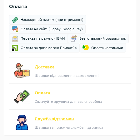
Оплата
Накладений платіж (при отриманні)
Оплата на сайті (Liqpay, Google Pay)
Переказ на рахунок IBAN
Безготівковий розрахунок
Оплата за допомогою Приват24
Оплата частинами
Доставка
Швидке відправлення замовлення!
Оплата
Сплачуйте зручним для вас способом
Служба підтримки
Швидка та приємна служба підтримки