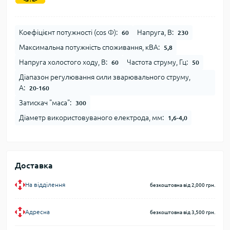
Коефіцієнт потужності (cos Φ):
Напруга, В:
60
230
Максимальна потужність споживання, кВА:
5,8
Напруга холостого ходу, В:
Частота струму, Гц:
60
50
Діапазон регулювання сили зварювального струму,
А:
20-160
Затискач "маса":
300
Діаметр використовуваного електрода, мм:
1,6-4,0
Доставка
На відділення
безкоштовна від 2,000 грн.
Адресна
безкоштовна від 3,500 грн.