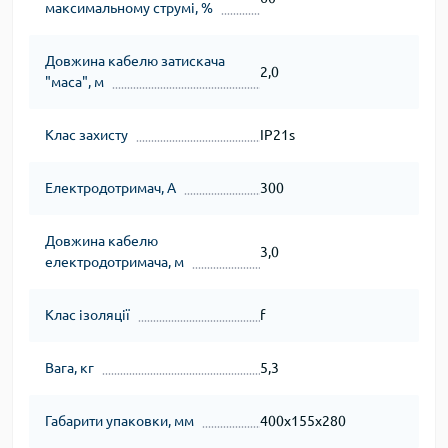
максимальному струмі, %
Довжина кабелю затискача
2,0
"маса", м
Клас захисту
IP21s
Електродотримач, А
300
Довжина кабелю
3,0
електродотримача, м
Клас ізоляції
f
Вага, кг
5,3
Габарити упаковки, мм
400х155х280