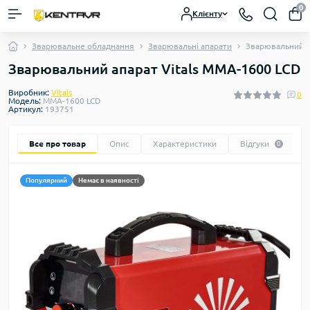
0
Клієнту
Зварювальне обладнання
Зварювальні апарати
Зварювальний а
Зварювальний апарат Vitals ММА-1600 LCD
Виробник:
Vitals
0
Модель:
ММА-1600 LCD
Артикул:
193751
Все про товар
Опис
Характеристики
Відгуки
0
Популярний
Немає в наявності