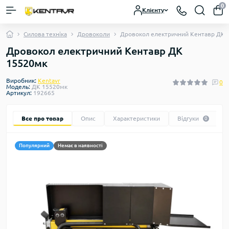
0
Клієнту
Силова техніка
Дровоколи
Дровокол електричний Кентавр ДК 
Дровокол електричний Кентавр ДК
15520мк
Виробник:
Kentavr
0
Модель:
ДК 15520мк
Артикул:
192665
Все про товар
Опис
Характеристики
Відгуки
0
Популярний
Немає в наявності