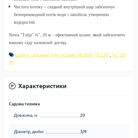
Чистота потоку
– гладкий внутрішній шар забезпечує
безперешкодний потік води і запобігає утворенню
водоростей.
Nowa "Tulip" ¾", 20 м – ефективний шланг, який забезпечить
вашому саду належний догляд.
Шланг садовий для поливу NOWA "TULIP"
,
¾" 20
М
Характеристики
Садова техніка
Довжина, м
20
Діаметр, дюйм
3/4