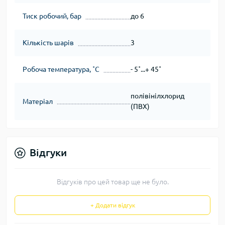
Тиск робочий, бар
до 6
Кількість шарів
3
Робоча температура, ˚С
- 5˚...+ 45˚
полівінілхлорид
Матеріал
(ПВХ)
Відгуки
Відгуків про цей товар ще не було.
+ Додати відгук