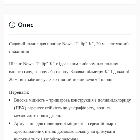
Опис
Садовий шланг для поливу Nowa "Tulip" ¾", 20 м – потужний
і надійний
Шланг Nowa "Tulip" ¾" є ідеальним вибором для поливу
вашого саду, городу або газону. Завдяки діаметру ¾" і довжині
20 м, він забезпечує ефективний полив великої площі.
Переваги:
Висока міцність
– тришарова конструкція з полівінілхлориду
(ПВХ) гарантує стійкість до ультрафіолету, води та
механічних пошкоджень.
Армування для підвищеної міцності
– середній шар з
хрестоподібних ниток дозволяє шлангу витримувати
високий тиск і запобігає заломам.