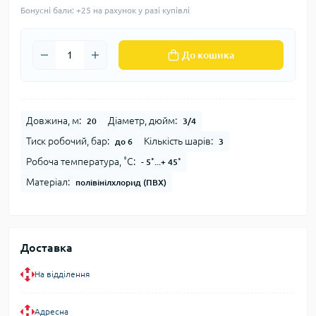
Бонусні бали: +25 на рахунок у разі купівлі
До кошика
Довжина, м:
Діаметр, дюйм:
20
3/4
Тиск робочий, бар:
Кількість шарів:
до 6
3
Робоча температура, ˚С:
- 5˚...+ 45˚
Матеріал:
полівінілхлорид (ПВХ)
Доставка
На відділення
Адресна