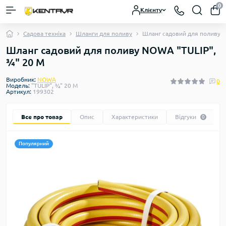
0
Клієнту
Садова техніка
Шланги для поливу
Шланг садовий для поливу N
Шланг садовий для поливу NOWA "TULIP",
¾" 20 М
Виробник:
NOWA
0
Модель:
"TULIP", ¾" 20 М
Артикул:
199302
Все про товар
Опис
Характеристики
Відгуки
0
Популярний