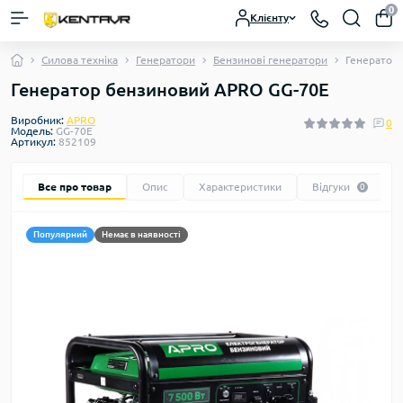
0
Клієнту
Силова техніка
Генератори
Бензинові генератори
Генератор
Генератор бензиновий APRO GG-70Е
Виробник:
APRO
0
Модель:
GG-70Е
Артикул:
852109
Все про товар
Опис
Характеристики
Відгуки
0
Популярний
Немає в наявності