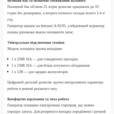
Великий бак та економне споживання пального
Паливний бак об'ємом
25 літрів
дозволяє працювати
до 10
годин без дозаправки
, а витрата пального складає всього
2.4 л/
год
.
Генератор працює на бензині А-92/95, а
вбудований індикатор
палива
допоможе вчасно поповнити запас.
Універсальне підключення техніки
Модель оснащена трьома виходами:
1 x 230В 16А
— для стандартних приладів;
1 x 230В 32А
— для більш потужного обладнання;
1 x 12В
— для зарядки акумуляторів.
Цифровий дисплей
дозволяє зручно контролювати параметри
роботи в режимі реального часу.
Комфортне керування та тиха робота
Генератор оснащено
електричним стартером
, що значно
спрощує запуск. Для резервного випадку передбачено і
ручний