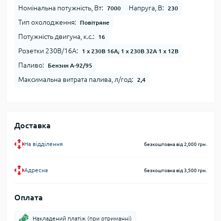
Номінальна потужність, Вт:
Напруга, В:
7000
230
Тип охолодження:
Повітряне
Потужність двигуна, к.с.:
16
Розетки 230В/16А:
1 х 230В 16А; 1 х 230В 32А 1 х 12В
Паливо:
Бензин А-92/95
Максимальна витрата палива, л/год:
2,4
Доставка
На відділення
безкоштовна від 2,000 грн.
Адресна
безкоштовна від 3,500 грн.
Оплата
Накладений платіж (при отриманні)