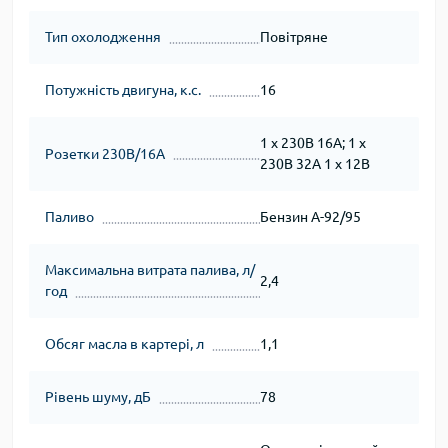
Тип охолодження
Повітряне
Потужність двигуна, к.с.
16
1 х 230В 16А; 1 х
Розетки 230В/16А
230В 32А 1 х 12В
Паливо
Бензин А-92/95
Максимальна витрата палива, л/
2,4
год
Обсяг масла в картері, л
1,1
Рівень шуму, дБ
78