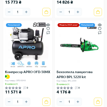
15 773 ₴
14 826 ₴
Популярний
Модель 2025 року!
Популярний
Компресор APRO OFD-50MX
Бензопила ланцюгова
APRO BPL 5220 kit
Код товару: OFD-50MX
Код товару: BPL 2300
В наявності
В наявності
0
0
11 571 ₴
4 176 ₴