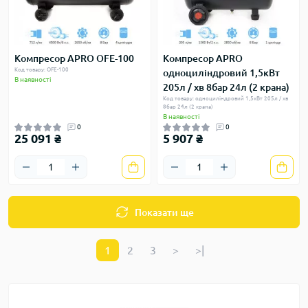
Компресор APRO OFE-100
Компресор APRO
Код товару: OFE-100
одноциліндровий 1,5кВт
В наявності
205л / хв 8бар 24л (2 крана)
Код товару: одноциліндровий 1,5кВт 205л / хв
8бар 24л (2 крана)
В наявності
0
0
25 091 ₴
5 907 ₴
Показати ще
1
2
3
>
>|