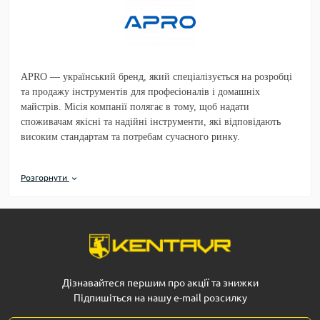
APRO — український бренд, який спеціалізується на розробці
та продажу інструментів для професіоналів і домашніх
майстрів. Місія компанії полягає в тому, щоб надати
споживачам якісні та надійні інструменти, які відповідають
високим стандартам та потребам сучасного ринку.​
Розгорнути
Продуктовий асортимент
APRO пропонує широкий спектр інструментів, включаючи:​
Акумуляторні електроінструменти: дрилі-шуруповерти,
болгарки, ланцюгові пили та інші пристрої, які забезпечують
мобільність та зручність у використанні.​
Дізнавайтеся першим про акції та знижки
Підпишіться на нашу e-mail розсилку
Електроінструменти: дрилі, перфоратори, шліфувальні