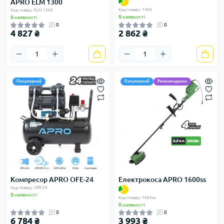
APRO ELM 1300
Код товару: 1400
Код товару: ELM 1300
В наявності
В наявності
0
0
4 827 ₴
2 862 ₴
Популярний
Популярний
Рекомендуємо
Компресор APRO OFE-24
Електрокоса APRO 1600ss
Код товару: OFE-24
В наявності
Код товару: 1600ss
В наявності
0
0
6 784 ₴
3 993 ₴