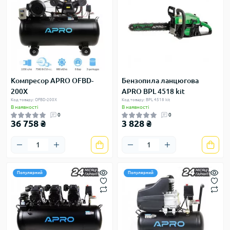
Компресор APRO OFBD-
Бензопила ланцюгова
200X
APRO BPL 4518 kit
Код товару: OFBD-200X
Код товару: BPL 4518 kit
В наявності
В наявності
0
0
36 758 ₴
3 828 ₴
Популярний
Популярний