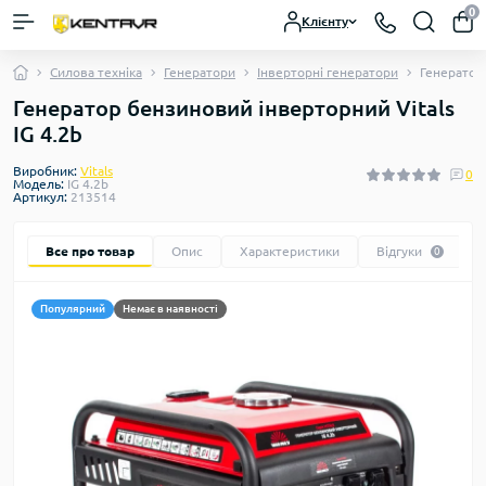
0
Клієнту
Силова техніка
Генератори
Інверторні генератори
Генератор 
Генератор бензиновий інверторний Vitals
IG 4.2b
Виробник:
Vitals
0
Модель:
IG 4.2b
Артикул:
213514
Все про товар
Опис
Характеристики
Відгуки
0
Популярний
Немає в наявності