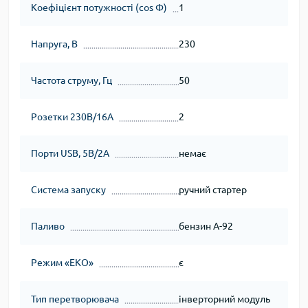
Коефіцієнт потужності (cos Φ)
1
Напруга, В
230
Частота струму, Гц
50
Розетки 230В/16А
2
Порти USB, 5В/2А
немає
Система запуску
ручний стартер
Паливо
бензин А-92
Режим «ЕКО»
є
Тип перетворювача
інверторний модуль