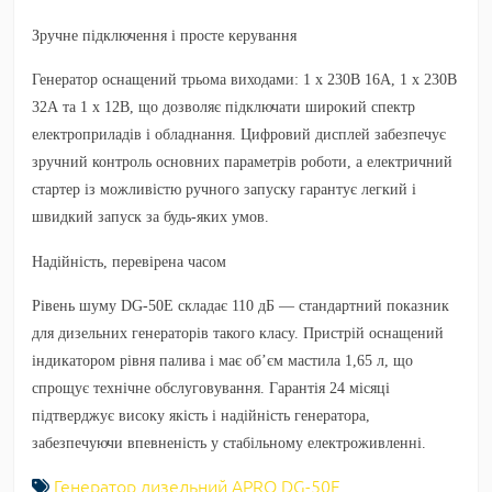
Зручне підключення і просте керування
Генератор оснащений трьома виходами: 1 х 230В 16А, 1 х 230В
32А та 1 х 12В, що дозволяє підключати широкий спектр
електроприладів і обладнання. Цифровий дисплей забезпечує
зручний контроль основних параметрів роботи, а електричний
стартер із можливістю ручного запуску гарантує легкий і
швидкий запуск за будь-яких умов.
Надійність, перевірена часом
Рівень шуму DG-50Е складає 110 дБ — стандартний показник
для дизельних генераторів такого класу. Пристрій оснащений
індикатором рівня палива і має об’єм мастила 1,65 л, що
спрощує технічне обслуговування. Гарантія 24 місяці
підтверджує високу якість і надійність генератора,
забезпечуючи впевненість у стабільному електроживленні.
Генератор дизельний APRO DG-50Е