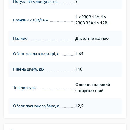
Потужність двигуна, к.с.
9
1 х 230В 16А; 1 х
Розетки 230В/16А
230В 32А 1 х 12В
Паливо
Дизельне паливо
Обсяг масла в картері, л
1,65
Рівень шуму, дБ
110
Одноциліндровий
Тип двигуна
чотиритактний
Обсяг паливного бака, л
12,5