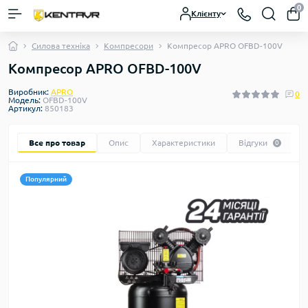
0
Клієнту
Силова техніка
Компресори
Компресор APRO OFBD-100V
Компресор APRO OFBD-100V
Виробник:
APRO
0
Модель:
OFBD-100V
Артикул:
850183
Все про товар
Опис
Характеристики
Відгуки
0
Популярний