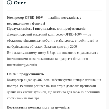
Опис
Компресор OFBD-100V — надійна потужність у
вертикальному форматі
Продуктивність і витривалість для професіоналів
Двоциліндровий масляний компресор
OFBD-100V
— це
ефективне рішення для роботи у майстернях, виробництві чи
на будівельних об’єктах. Завдяки двигуну
2200
Вт
і
максимальному тиску 8 Бар
, він впевнено справляється з
інтенсивними навантаженнями та працює з більшістю
пневмоінструментів.
Об’єм і продуктивність
Компресор видає до
402 л/хв
, забезпечуючи швидке нагнітання
повітря. Великий
ресивер на 100 літрів
дозволяє працювати
довше без частих зупинок, що важливо для задач із постійним
споживанням повітря.
Вертикальна компактність та зручність