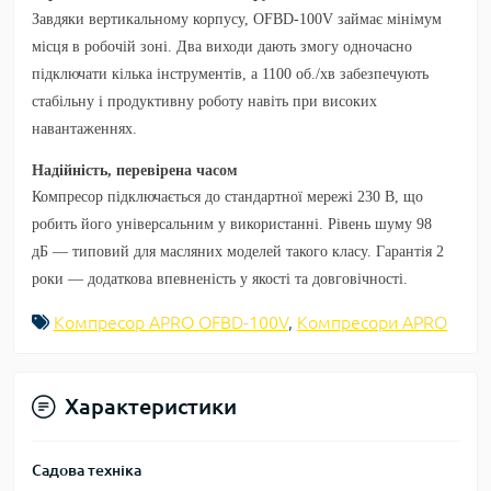
Завдяки
вертикальному корпусу
, OFBD-100V займає мінімум
місця в робочій зоні.
Два виходи
дають змогу одночасно
підключати кілька інструментів, а
1100 об./хв
забезпечують
стабільну і продуктивну роботу навіть при високих
навантаженнях.
Надійність, перевірена часом
Компресор підключається до стандартної мережі
230 В
, що
робить його універсальним у використанні.
Рівень шуму 98
дБ
— типовий для масляних моделей такого класу.
Гарантія 2
роки
— додаткова впевненість у якості та довговічності.
Компресор APRO OFBD-100V
,
Компресори APRO
Характеристики
Садова техніка