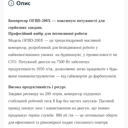
Опис
Компресор OFBD-200X — максимум потужності для
серйозних завдань
Професійний вибір для інтенсивної роботи
Модель
OFBD-200X
— це трициліндровий масляний
компресор, розроблений для безвідмовної роботи у
найвимогливіших умовах: на будівництві, у промисловості чи
СТО. Потужний двигун на
7500 Вт
забезпечує
продуктивність
1050 л/хв
, дозволяючи легко працювати з будь-
яким пневмоінструментом — від гайковертів до фарбопультів.
Висока продуктивність і ресурс
Завдяки
ресиверу на 200 літрів
, компресор підтримує
стабільний робочий тиск
8 Бар
без частих запусків.
Пасовий
привід
знижує знос і навантаження на двигун, що значно
продовжує термін служби.
880 об./хв
— це оптимальні оберти
для ефективної та рівномірної подачі стисненого повітря.