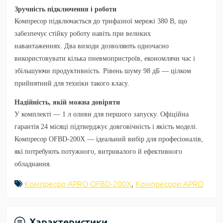
Зручність підключення і роботи
Компресор підключається до
трифазної мережі 380 В
, що
забезпечує стійку роботу навіть при великих
навантаженнях.
Два виходи
дозволяють одночасно
використовувати кілька пневмопристроїв, економлячи час і
збільшуючи продуктивність. Рівень шуму
98 дБ
— цілком
прийнятний для техніки такого класу.
Надійність, якій можна довіряти
У комплекті —
1 л оливи
для першого запуску.
Офіційна
гарантія 24 місяці
підтверджує довговічність і якість моделі.
Компресор
OFBD-200X
— ідеальний вибір для професіоналів,
які потребують потужного, витривалого й ефективного
обладнання.
Компресор APRO OFBD-200X
,
Компресори APRO
Характеристики