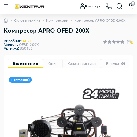
0
Клієнту
Силова техніка
Компресори
Компресор APRO OFBD-200X
Компресор APRO OFBD-200X
Виробник:
APRO
0
Модель:
OFBD-200X
Артикул:
850186
Все про товар
Опис
Характеристики
Відгуки
0
Популярний