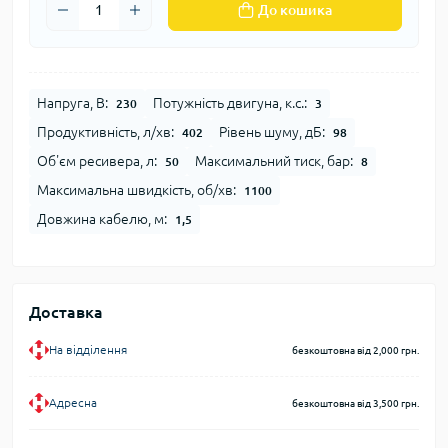
До кошика
Напруга, В:
Потужність двигуна, к.с.:
230
3
Продуктивність, л/хв:
Рівень шуму, дБ:
402
98
Об'єм ресивера, л:
Максимальний тиск, бар:
50
8
Максимальна швидкість, об/хв:
1100
Довжина кабелю, м:
1,5
Доставка
На відділення
безкоштовна від 2,000 грн.
Адресна
безкоштовна від 3,500 грн.