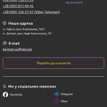
+38 (096) 150-23-55
Нд: вихідний
+38 (095) 811-99-45
+38 (095) 336-37-47 (Viber, Telegram)
Наша адреса
м. Одеса, вул. Корольова, 76/1
м. Дніпро, вул. Надії Алексєєнко, 70
E-mail
kentavr.ua@ukr.net
Перейти до контактів
Ми у соціальних мережах
Telegram
Facebook
Viber