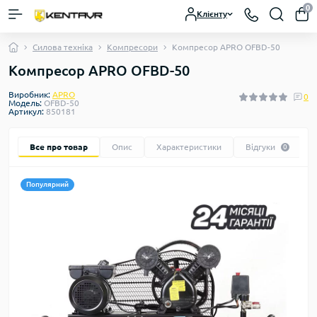
0
Клієнту
Силова техніка
Компресори
Компресор APRO OFBD-50
Компресор APRO OFBD-50
Виробник:
APRO
0
Модель:
OFBD-50
Артикул:
850181
Все про товар
Опис
Характеристики
Відгуки
0
Популярний