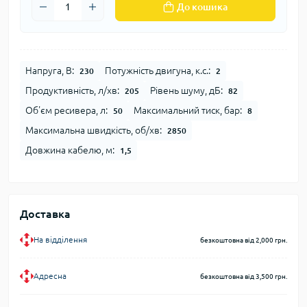
До кошика
Напруга, В:
Потужність двигуна, к.с.:
230
2
Продуктивність, л/хв:
Рівень шуму, дБ:
205
82
Об'єм ресивера, л:
Максимальний тиск, бар:
50
8
Максимальна швидкість, об/хв:
2850
Довжина кабелю, м:
1,5
Доставка
На відділення
безкоштовна від 2,000 грн.
Адресна
безкоштовна від 3,500 грн.