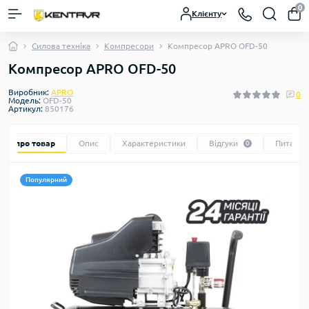
0
Клієнту
Силова техніка
Компресори
Компресор APRO OFD-50
Компресор APRO OFD-50
Виробник:
APRO
0
Модель:
OFD-50
Артикул:
850176
Все про товар
Опис
Характеристики
Відгуки
Питання
0
Популярний