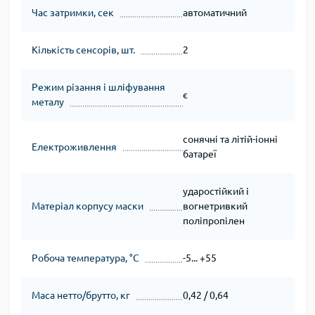
Час затримки, сек
автоматичний
Кількість сенсорів, шт.
2
Режим різання і шліфування
є
металу
сонячні та літій-іонні
Електроживлення
батареї
ударостійкий і
Матеріал корпусу маски
вогнетривкий
поліпропілен
Робоча температура, °C
-5... +55
Маса нетто/брутто, кг
0,42 / 0,64