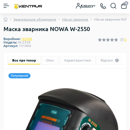
0
Клієнту
Зварювальне обладнання
Маски зварника
Маска зварника NOW
Маска зварника NOWA W-2550
Виробник:
NOWA
0
Модель:
W-2550
Артикул:
151904
Все про товар
Опис
Характеристики
Відгуки
0
Популярний