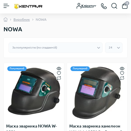
0
Клієнту
Виробник
NOWA
NOWA
Популярний
Популярний
Маска зварника NOWA W-
Маска зварника хамелеон