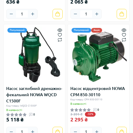
636 ₴
2 065 ₴
Популярний
Популярний
Акція
Насос заглибний дренажно-
Насос відцентровий NOWA
фекальний NOWA WQCD
CPM 850-30110
Код товару: CPM 850-30110
C1500F
В наявності
Код товару: WQCD C1500F
0
В наявності
3 391 ₴
0
-32%
5 118 ₴
2 295 ₴