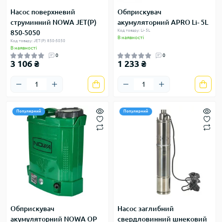
Насос поверхневий
Обприскувач
струминний NOWA JET(P)
акумуляторний APRO Li- 5L
Код товару: Li- 5L
850-5050
В наявності
Код товару: JET(P) 850-5050
В наявності
0
0
3 106 ₴
1 233 ₴
Популярний
Популярний
Обприскувач
Насос заглибний
акумуляторний NOWA OP
свердловинний шнековий