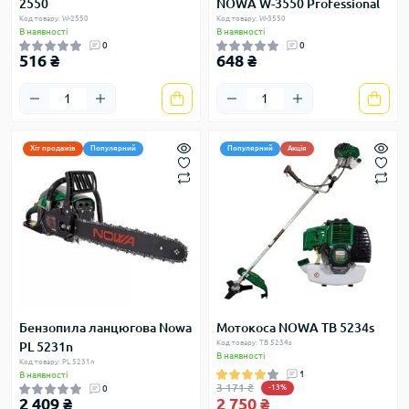
2550
NOWA W-3550 Professional
Код товару: W-2550
Код товару: W-3550
В наявності
В наявності
0
0
516 ₴
648 ₴
Хіт продажів
Популярний
Популярний
Акція
Бензопила ланцюгова Nowa
Мотокоса NOWA TB 5234s
Код товару: TB 5234s
PL 5231n
В наявності
Код товару: PL 5231n
1
В наявності
3 171 ₴
0
-13%
2 409 ₴
2 750 ₴