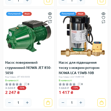
Популярний
Акція
Популярний
Акція
Насос поверхневий
Насос для підвищення
струминний NOWA JET 850-
тиску з мокрим ротором
5050
NOWA LCA 15WB-10B
Код товару: JET 850-5050
Код товару: LCA 15WB-10B
В наявності
В наявності
0
0
3 324 ₴
1 664 ₴
-32%
-15%
2 247 ₴
1 417 ₴