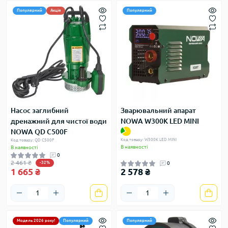
Популярний
Акція
Популярний
Насос заглибний
Зварювальний апарат
дренажний для чистої води
NOWA W300K LED MINI
NOWA QD C500F
Код товару: W300K LED MINI
Код товару: QD C500F
В наявності
В наявності
0
2 461 ₴
-32%
0
1 665 ₴
2 578 ₴
Модель 2026 року!
Популярний
Популярний