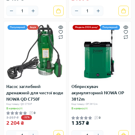
Популярний
Акція
Модель 2026 року!
Популярний
Насос заглибний
Обприскувач
дренажний для чистої води
акумуляторний NOWA OP
NOWA QD C750F
3812m
Код товару: QD C750F
Код товару: OP 3812m
В наявності
В наявності
0
3 257 ₴
-32%
0
2 204 ₴
1 357 ₴