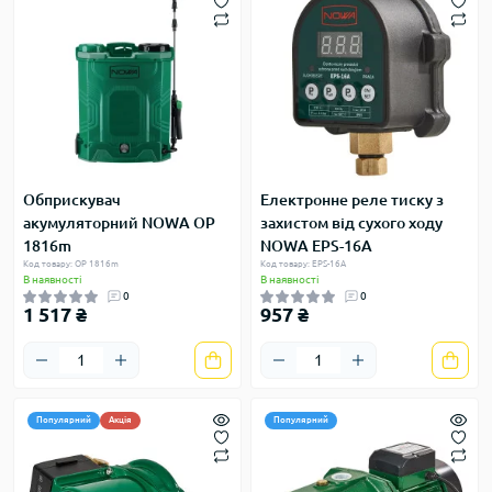
Обприскувач
Електронне реле тиску з
акумуляторний NOWA OP
захистом від сухого ходу
1816m
NOWA EPS-16A
Код товару: OP 1816m
Код товару: EPS-16A
В наявності
В наявності
0
0
1 517 ₴
957 ₴
Популярний
Акція
Популярний