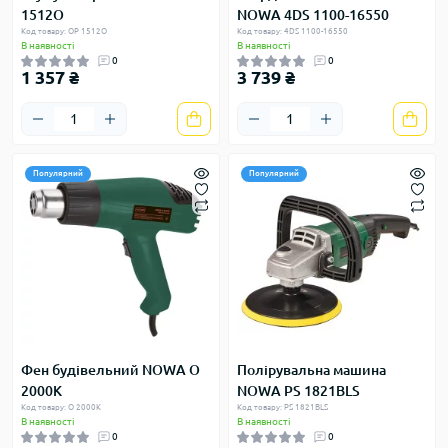
1512O
NOWA 4DS 1100-16550
Код товару: OP 1512O
Код товару: 4DS 1100-16550
В наявності
В наявності
0
0
1 357 ₴
3 739 ₴
Популярний
Популярний
Фен будівельний NOWA O
Полірувальна машина
2000K
NOWA PS 1821BLS
Код товару: O 2000K
Код товару: PS 1821BLS
В наявності
В наявності
0
0