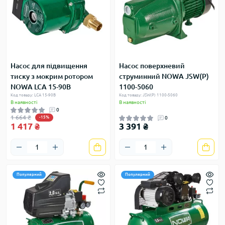
Насос для підвищення
Насос поверхневий
тиску з мокрим ротором
струминний NOWA JSW(P)
NOWA LCA 15-90B
1100-5060
Код товару: LCA 15-90B
Код товару: JSW(P) 1100-5060
В наявності
В наявності
0
1 664 ₴
-15%
0
1 417 ₴
3 391 ₴
Популярний
Популярний