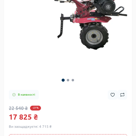
В наявності
22 540 ₴
-21%
17 825 ₴
Ви заощаджуєте:
4 715 ₴