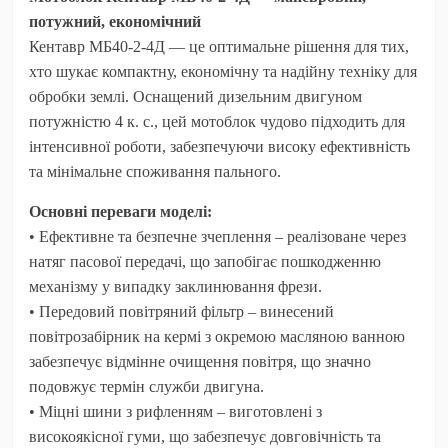
потужний, економічний
Кентавр МБ40-2-4Д — це оптимальне рішення для тих,
хто шукає компактну, економічну та надійну техніку для
обробки землі. Оснащений дизельним двигуном
потужністю 4 к. с., цей мотоблок чудово підходить для
інтенсивної роботи, забезпечуючи високу ефективність
та мінімальне споживання пального.
Основні переваги моделі:
•
Ефективне та безпечне зчеплення
– реалізоване через
натяг пасової передачі, що запобігає пошкодженню
механізму у випадку заклинювання фрези.
•
Передовий повітряний фільтр
– винесений
повітрозабірник на кермі з окремою масляною ванною
забезпечує відмінне очищення повітря, що значно
подовжує термін служби двигуна.
•
Міцні шини з рифленням
– виготовлені з
високоякісної гуми, що забезпечує довговічність та