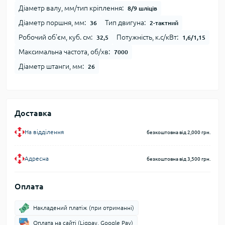
Діаметр валу, мм/тип кріплення:
8/9 шліців
Діаметр поршня, мм:
Тип двигуна:
36
2-тактний
Робочий об'єм, куб. см:
Потужність, к.с/кВт:
32,5
1,6/1,15
Максимальна частота, об/хв:
7000
Діаметр штанги, мм:
26
Доставка
На відділення
безкоштовна від 2,000 грн.
Адресна
безкоштовна від 3,500 грн.
Оплата
Накладений платіж (при отриманні)
Оплата на сайті (Liqpay, Google Pay)