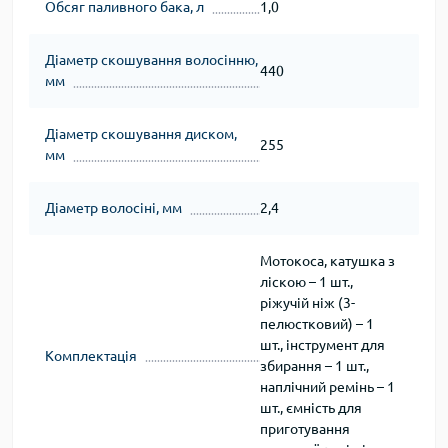
Обсяг паливного бака, л
1,0
Діаметр скошування волосінню,
440
мм
Діаметр скошування диском,
255
мм
Діаметр волосіні, мм
2,4
Мотокоса, катушка з
ліскою – 1 шт.,
ріжучій ніж (3-
пелюстковий) – 1
шт., інструмент для
Комплектація
збирання – 1 шт.,
наплічний ремінь – 1
шт., ємність для
приготування