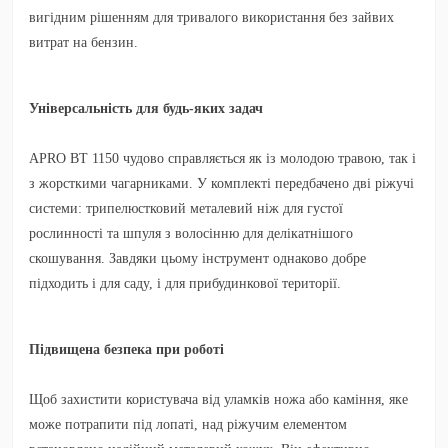
вигідним рішенням для тривалого використання без зайвих
витрат на бензин.
Універсальність для будь-яких задач
APRO ВТ 1150 чудово справляється як із молодою травою, так і
з жорсткими чагарниками. У комплекті передбачено дві ріжучі
системи: трипелюстковий металевий ніж для густої
рослинності та шпуля з волосінню для делікатнішого
скошування. Завдяки цьому інструмент однаково добре
підходить і для саду, і для прибудинкової території.
Підвищена безпека при роботі
Щоб захистити користувача від уламків ножа або каміння, яке
може потрапити під лопаті, над ріжучим елементом