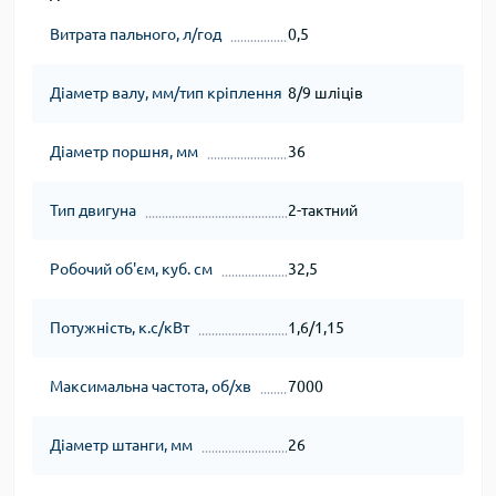
Витрата пального, л/год
0,5
Діаметр валу, мм/тип кріплення
8/9 шліців
Діаметр поршня, мм
36
Тип двигуна
2-тактний
Робочий об'єм, куб. см
32,5
Потужність, к.с/кВт
1,6/1,15
Максимальна частота, об/хв
7000
Діаметр штанги, мм
26