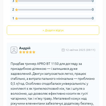
3
0
2
0
1
0
+ Додати відгук
Андрій
12 квітня 2025 (09:11)
Придбав тример APRO ВТ 1150 для догляду за
присадибною ділянкою — і залишився дуже
задоволений. Двигун запускається легко, працює
стабільно, а витрата пального мінімальна — приблизно
0,5 л/год. Особливо сподобалася універсальність: у
комплекті є як трипелюстковий ніж, так і шпуля з
волосінню, що дозволяє ефективно косити як густі
чагарники, так і м'яку траву. Металевий кожух над
ріжучими елементами забезпечує додаткову безпеку,