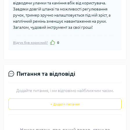
відводячи уламки та каміння вбік від користувача.
Завдяки довгій штанзі та можливості регулювання
ручок, тример зручно налаштовується під мій зріст, а
наплічний ремінь зменшує навантаження на руки.
Загалом, чудовий інструмент за свої гроші!
Відгук був корисний?
0
Питання та відповіді
Додайте питання, і ми відповімо найближчим часом.
+ Додати питання
Немає питань про даний товар, станьте