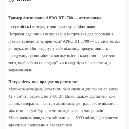
Тример бензиновий APRO ВТ 1700 — оптимальна
потужність і комфорт для догляду за ділянкою
Потрібен надійний і витривалий інструмент для боротьби з
густою травою та чагарником?
APRO ВТ 1700
— це саме те, що
ви шукаєте. Він поєднує у собі відмінну продуктивність,
продуману ергономіку та високу якість складання — усе для
того, щоб робота на подвір’ї чи в саду була не клопотом, а
задоволенням.
Потужність, яка працює на результат
Мотокоса оснащена 2-тактним бензиновим двигуном об’ємом
42,7 см³
із потужністю
1700 Вт
. Цього цілком достатньо, аби
швидко впоратися навіть з ділянками, де трава росте щільно, а
між нею — сухі бур’яни чи молоді пагони чагарників.
Максимальна швидкість обертання —
8000 об/хв
, що гарантує
ефективне скошування без затримок.