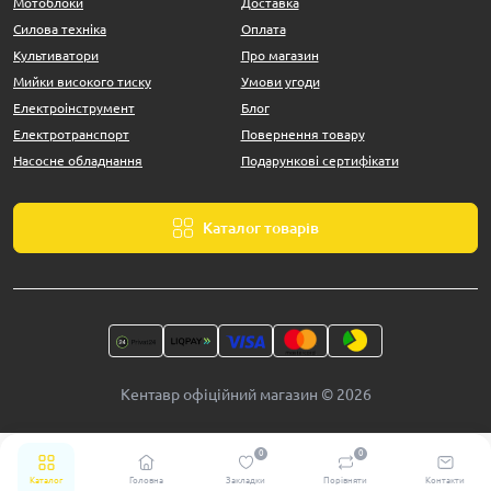
Мотоблоки
Доставка
Силова техніка
Оплата
Культиватори
Про магазин
Мийки високого тиску
Умови угоди
Електроінструмент
Блог
Електротранспорт
Повернення товару
Насосне обладнання
Подарункові сертифікати
Каталог товарів
Кентавр офіційний магазин © 2026
0
0
Каталог
Головна
Закладки
Порівняти
Контакти