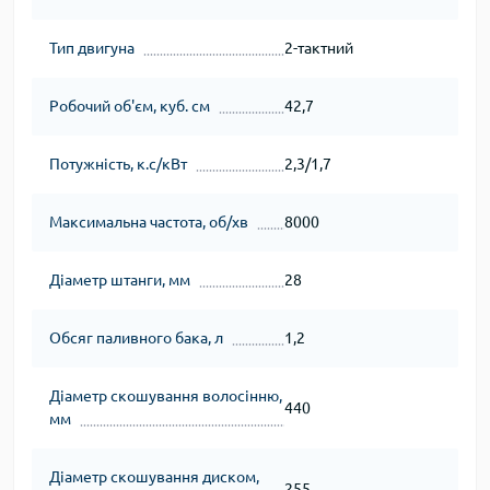
Тип двигуна
2-тактний
Робочий об'єм, куб. см
42,7
Потужність, к.с/кВт
2,3/1,7
Максимальна частота, об/хв
8000
Діаметр штанги, мм
28
Обсяг паливного бака, л
1,2
Діаметр скошування волосінню,
440
мм
Діаметр скошування диском,
255