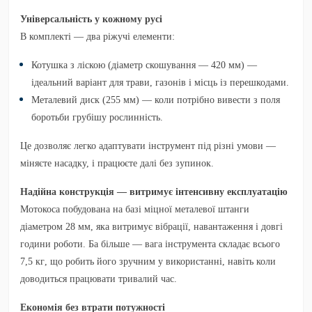
Універсальність у кожному русі
В комплекті — два ріжучі елементи:
Котушка з ліскою
(діаметр скошування — 420 мм) —
ідеальний варіант для трави, газонів і місць із перешкодами.
Металевий диск
(255 мм) — коли потрібно вивести з поля
боротьби грубішу рослинність.
Це дозволяє легко адаптувати інструмент під різні умови —
міняєте насадку, і працюєте далі без зупинок.
Надійна конструкція — витримує інтенсивну експлуатацію
Мотокоса побудована на базі
міцної металевої штанги
діаметром 28 мм
, яка витримує вібрації, навантаження і довгі
години роботи. Ба більше — вага інструмента складає
всього
7,5 кг
, що робить його зручним у використанні, навіть коли
доводиться працювати тривалий час.
Економія без втрати потужності