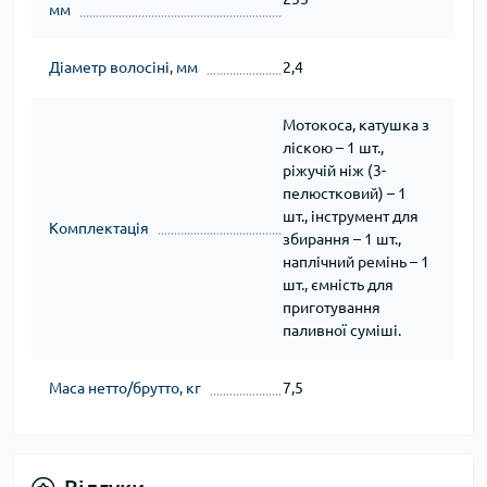
мм
Діаметр волосіні, мм
2,4
Мотокоса, катушка з
ліскою – 1 шт.,
ріжучій ніж (3-
пелюстковий) – 1
шт., інструмент для
Комплектація
збирання – 1 шт.,
наплічний ремінь – 1
шт., ємність для
приготування
паливної суміші.
Маса нетто/брутто, кг
7,5