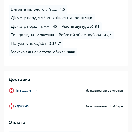
Витрата пального, л/год:
1,0
Діаметр валу, мм/тип кріплення:
8/9 шліців
Діаметр поршня, мм:
Рівень шуму, дБ:
40
94
Тип двигуна:
Робочий об'єм, куб. см:
2-тактний
42,7
Потужність, к.с/кВт:
2,3/1,7
Максимальна частота, об/хв:
8000
Доставка
На відділення
безкоштовна від 2,000 грн.
Адресна
безкоштовна від 3,500 грн.
Оплата