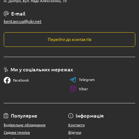
м. Дніпро, вул. Надії Алексєєнко, 70
E-mail
kentavr.ua@ukr.net
Перейти до контактів
Ми у соціальних мережах
Telegram
Facebook
Viber
Популярне
Інформація
Будівельне обладнання
Контакти
Садова техніка
Відгуки