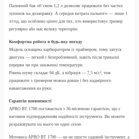
Паливний бак об’ємом
1,2 л
дозволяє працювати без частих
зупинок на дозаправку. А середня витрата пального — лише
1
л/год
, що особливо цінно для тих, хто використовує тример
регулярно або має велику територію.
Комфортна робота в будь-яку погоду
Модель оснащена
карбюратором із праймером
, тому запуск
двигуна — легкий і безпроблемний, навіть після тривалої
перерви чи при зниженні температури.
Рівень шуму
складає
94 дБ
, а
вібрація — 7,5 м/с²
, тож
працювати з тримером можна довше і без надмірного
навантаження на руки.
Гарантія впевненості
APRO ВТ 1700 постачається з
36-місячною гарантією
, що є
вагомим підтвердженням надійності інструмента. Ви можете
розраховувати на нього не один сезон.
Мотокоса APRO ВТ 1700
— це не просто садовий інструмент, а