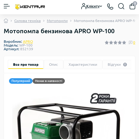
0
Клієнту
Силова техніка
Мотопомпи
Мотопомпа бензинова APRO WP-10
Мотопомпа бензинова APRO WP-100
Виробник:
APRO
0
Модель:
WP-100
Артикул:
852139
Все про товар
Опис
Характеристики
Відгуки
0
Популярний
Немає в наявності