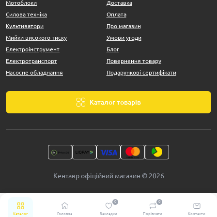
Мотоблоки
Доставка
Силова техніка
Оплата
Культиватори
Про магазин
Мийки високого тиску
Умови угоди
Електроінструмент
Блог
Електротранспорт
Повернення товару
Насосне обладнання
Подарункові сертифікати
Каталог товарів
Кентавр офіційний магазин © 2026
0
0
Каталог
Головна
Закладки
Порівняти
Контакти