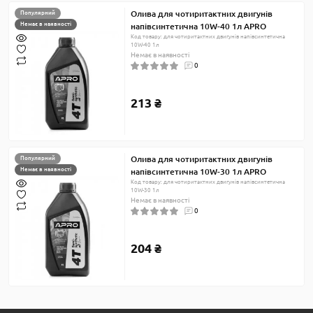
Олива для чотиритактних двигунів
Популярний
Немає в наявності
напівсинтетична 10W-40 1л APRO
Код товару: для чотиритактних двигунів напівсинтетична
10W-40 1л
Немає в наявності
0
213 ₴
Олива для чотиритактних двигунів
Популярний
Немає в наявності
напівсинтетична 10W-30 1л APRO
Код товару: для чотиритактних двигунів напівсинтетична
10W-30 1л
Немає в наявності
0
204 ₴