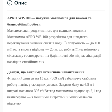
Опис
APRO WP-100 — потужна мотопомпа для важкої та
безперебійної роботи
Максимальна продуктивність для великих викликів
Мотопомпа
APRO WP-100 розроблена для швидкого
перекачування значних обсягів води. Її потужність — до 100
м³/год, а висота підйому — 25 м, що робить її незамінною у
сільському господарстві, на будівництві або під час ліквідації
наслідків стихійних лих.
Двигун, що витримує інтенсивне навантаження
4-тактний двигун на 13 к.с. (389 см³) забезпечує стабільну
роботу навіть у складних умовах. Завдяки баку на 6,5 л і
витраті пального 395 г/кВт*год мотопомпа працює до 2,1 год
безперервно — з меншими витратами й максимальною
віддачею.