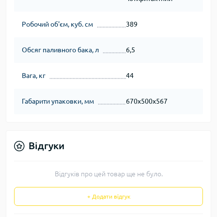
Робочий об'єм, куб. см
389
Обсяг паливного бака, л
6,5
Вага, кг
44
Габарити упаковки, мм
670x500x567
Відгуки
Відгуків про цей товар ще не було.
+ Додати відгук