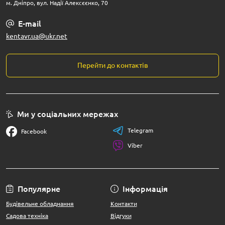
м. Дніпро, вул. Надії Алексєєнко, 70
E-mail
kentavr.ua@ukr.net
Перейти до контактів
Ми у соціальних мережах
Telegram
Facebook
Viber
Популярне
Інформація
Будівельне обладнання
Контакти
Садова техніка
Відгуки