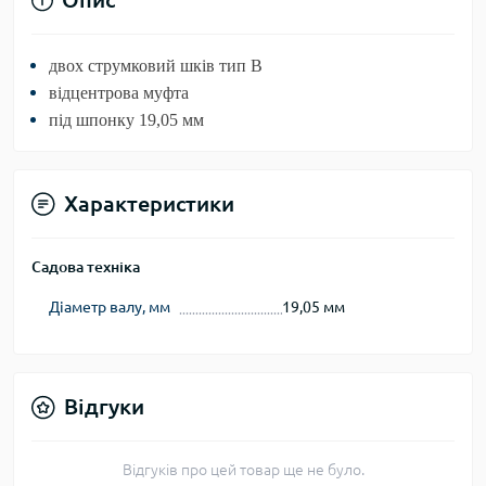
двох струмковий шків тип B
відцентрова муфта
під шпонку 19,05 мм
Характеристики
Садова техніка
Діаметр валу, мм
19,05 мм
Відгуки
Відгуків про цей товар ще не було.