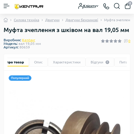
0
Клієнту
Силова техніка
Двигуни
Двигуни бензинові
Муфта зчеплення 
Муфта зчеплення з шківом на вал 19,05 мм
Виробник:
Kentavr
0
Модель:
вал 19,05 мм
Артикул:
80659
Все про товар
Опис
Характеристики
Відгуки
Питання
0
Популярний