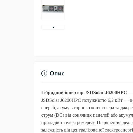
Опис
Гібридний інвертор JSDSolar J6200HPC — 
JSDSolar J6200HPC
потужністю 6,2 кВт — це
енергії, акумуляторного контролера та дже
струм (DC) від сонячних панелей або акуму
приладів та електромереж. Це рішення ідеал
залежність від централізованої електроенергі