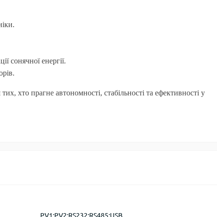
ніки.
ії сонячної енергії.
орів.
тих, хто прагне автономності, стабільності та ефективності у
PV1;PV2;RS232;RS485;USB