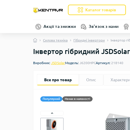
Каталог товарів
Акції та знижки
Зв'язок з нами
Силова техніка
Гібридні інвертори
Інвертор г
Інвертор гібридний JSDSola
Виробник:
JSDSolar
Модель:
J6200HPC
Артикул:
218140
Все про товар
Опис
Характер
Популярний
Немає в наявності