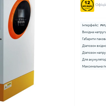
Офіцій
Інтерфейс:
PV1
Вихідна напруга
Габарити паков
Діапозон вхідно
Діапозон напру
Для акумулятор
Максимальна по