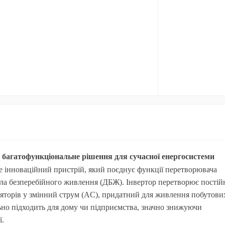
багатофункціональне рішення для сучасної енергосистеми
 інноваційний пристрій, який поєднує функції перетворювача
рела безперебійного живлення (ДБЖ). Інвертор перетворює пості
ляторів у змінний струм (AC), придатний для живлення побутови
ьно підходить для дому чи підприємства, значно знижуючи
ї.