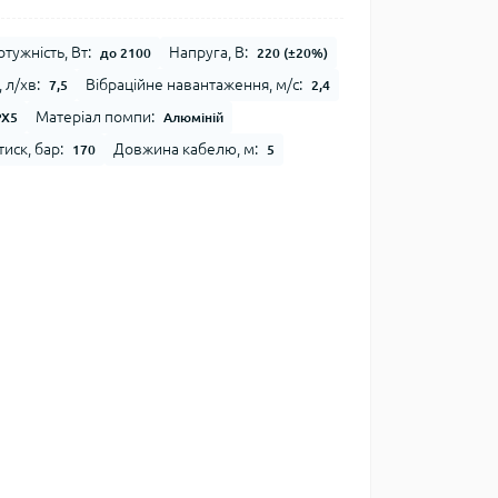
тужність, Вт:
Напруга, В:
до 2100
220 (±20%)
 л/хв:
Вібраційне навантаження, м/с:
7,5
2,4
Матеріал помпи:
PX5
Алюміній
иск, бар:
Довжина кабелю, м:
170
5