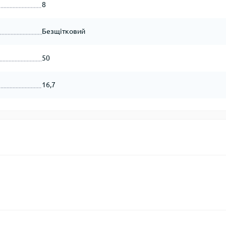
8
Безщітковий
50
16,7