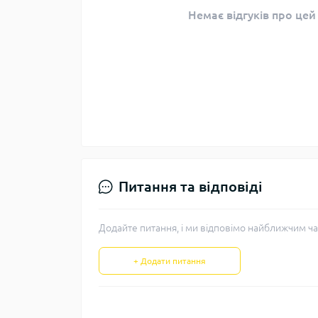
Немає відгуків про цей
Питання та відповіді
Додайте питання, і ми відповімо найближчим ча
+ Додати питання