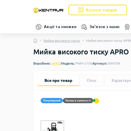
Каталог товарів
Акції та знижки
Зв'язок з нами
Мийки високого тиску
Мийка високого тиску AP
Мийка високого тиску APRO
Виробник:
APRO
Модель:
PWH-2100
Артикул:
894704
Все про товар
Опис
Характер
Популярний
Немає в наявності