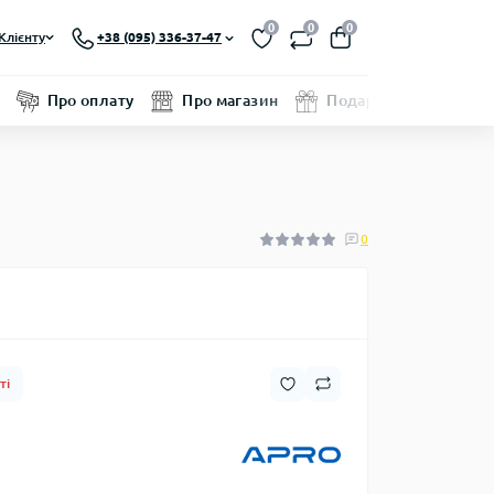
0
0
0
Клієнту
+38 (095) 336-37-47
Про оплату
Про магазин
Подарунковий серти
0
ті