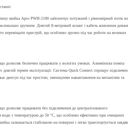
станні
илину мийка Apro PWH-2100 забезпечує потужний і рівномірний потік в
аксимально зручним. Довгий 8-метровий шланг і кабель живлення довж
то переміщати пристрій, що особливо зручно під час роботи на великих
що дозволяє безпечно працювати у вологих умовах. Алюмінієва помпа
ує довгий термін експлуатації. Система Quick Connect спрощує підключе
икає двигун під час простою, зменшуючи навантаження на механізми та
 що дозволяє працювати без підключення до централізованого
я води з температурою до 50 °C, що особливо ефективно при очищенні
мийка залишається стабільною на поверхні і легко транспортується завдя