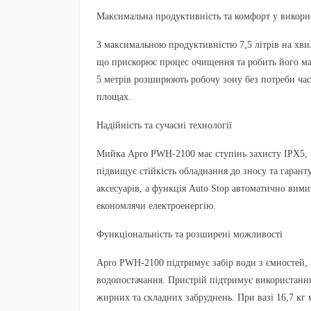
Максимальна продуктивність та комфорт у викори
З максимальною продуктивністю 7,5 літрів на хв
що прискорює процес очищення та робить його м
5 метрів розширюють робочу зону без потреби час
площах.
Надійність та сучасні технології
Мийка Apro PWH-2100 має ступінь захисту IPX5, 
підвищує стійкість обладнання до зносу та гарант
аксесуарів, а функція Auto Stop автоматично вим
економлячи електроенергію.
Функціональність та розширені можливості
Apro PWH-2100 підтримує забір води з ємностей,
водопостачання. Пристрій підтримує використанн
жирних та складних забруднень. При вазі 16,7 кг 