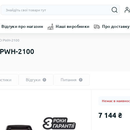
Відгуки про магазин
Наші виробники
Про доставку
RO PWH-2100
 PWH-2100
истики
Відгуки
Питання
0
0
Немає в наявнос
7 144 ₴