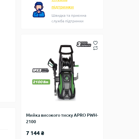
підтримки
Швидка та приємна
служба підтримки
Мийка високого тиску APRO PWH-
2100
7 144 ₴