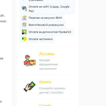
Оплата на сайті (Liqpay, Google
Pay)
оди,
Переказ на рахунок IBAN
иною
Безготівковий розрахунок
Оплата за допомогою Приват24
Оплата частинами
Доставка
ння
Швидке
відправлення
замовлення!
Оплата
Сплачуйте зручним
для вас способом
ки
Служба