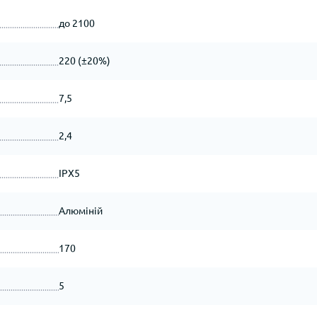
до 2100
220 (±20%)
7,5
2,4
IPX5
Алюміній
170
5