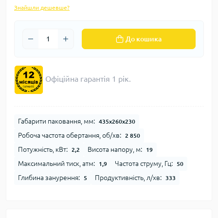
Знайшли дешевше?
До кошика
Офіційна гарантія 1 рік.
Габарити паковання, мм:
435х260х230
Робоча частота обертання, об/хв:
2 850
Потужність, кВт:
Висота напору, м:
2,2
19
Максимальний тиск, атм:
Частота струму, Гц:
1,9
50
Глибина занурення:
Продуктивність, л/хв:
5
333