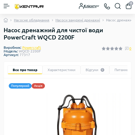
0
Клієнту
Насосне обладнання
Насоси занурені дренажні
Насос дренажний
Насос дренажний для чистої води
PowerCraft WQCD 2200F
Виробник:
Powercraft
0
Модель:
WQCD 2200F
Артикул:
77317
Все про товар
Характеристики
Відгуки
Питання
0
0
Популярний
Акція