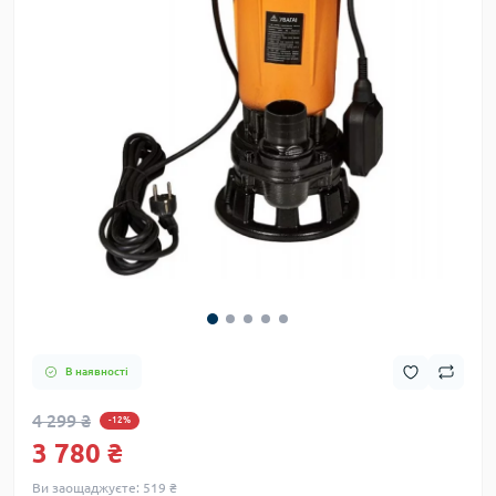
В наявності
4 299 ₴
-12%
3 780 ₴
Ви заощаджуєте:
519 ₴