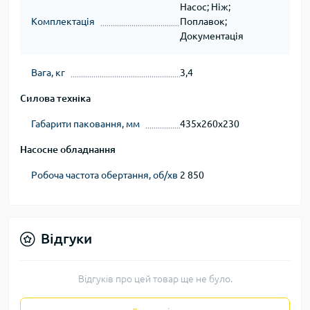
Насос; Ніж;
Комплектація
Поплавок;
Документація
Вага, кг
3,4
Силова техніка
Габарити паковання, мм
435х260х230
Насосне обладнання
Робоча частота обертання, об/хв
2 850
Відгуки
Відгуків про цей товар ще не було.