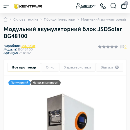
0
Клієнту
Силова техніка
Гібридні інвертори
Модульний акумуляторний бл
Модульний акумуляторний блок JSDSolar
BG48100
Виробник:
JSDSolar
0
Модель:
BG48100
Артикул:
218142
Все про товар
Опис
Характеристики
Відгуки
0
Популярний
Немає в наявності