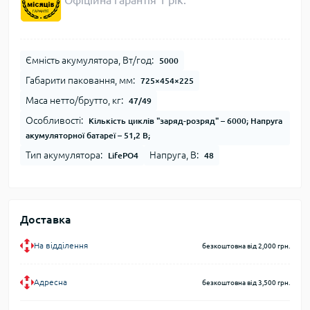
Офіційна гарантія 1 рік.
Ємність акумулятора, Вт/год:
5000
Габарити паковання, мм:
725×454×225
Маса нетто/брутто, кг:
47/49
Особливості:
Кількість циклів "заряд-розряд" – 6000; Напруга
акумуляторної батареї – 51,2 В;
Тип акумулятора:
Напруга, В:
LifePO4
48
Доставка
На відділення
безкоштовна від 2,000 грн.
Адресна
безкоштовна від 3,500 грн.