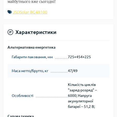
майбутнього вже сьогодні!
JSDSolar BG48100
Характеристики
Альтернативна енергетика
Габарити паковання, мм
725×454×225
Маса нетто/брутто, кг
47/49
Кількість циклів
"заряд-розряд" –
Особливості
6000; Напруга
акумуляторної
батареї – 51,2 В;
Садова техніка