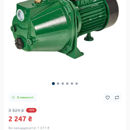
В наявності
3 324 ₴
-32%
2 247 ₴
Ви заощаджуєте:
1 077 ₴