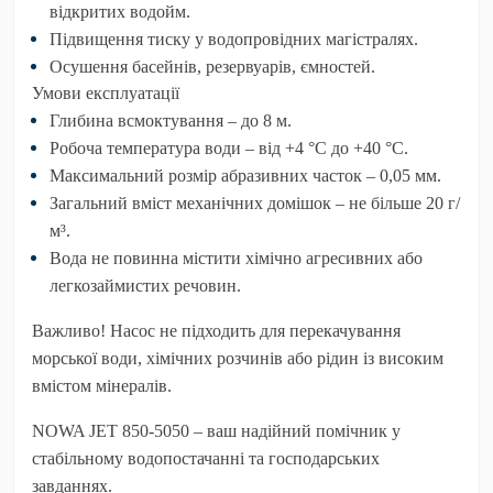
відкритих водойм.
Підвищення тиску у водопровідних магістралях.
Осушення басейнів, резервуарів, ємностей.
Умови експлуатації
Глибина всмоктування –
до 8 м
.
Робоча температура води –
від +4 °C до +40 °C
.
Максимальний розмір абразивних часток –
0,05 мм
.
Загальний вміст механічних домішок –
не більше 20 г/
м³
.
Вода не повинна містити хімічно агресивних або
легкозаймистих речовин.
Важливо!
Насос не підходить для перекачування
морської води, хімічних розчинів або рідин із високим
вмістом мінералів.
NOWA JET 850-5050
– ваш надійний помічник у
стабільному водопостачанні та господарських
завданнях.