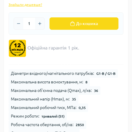
Знайшли дешевше?
До кошика
Офіційна гарантія 1 рік.
Діаметри вхідного/нагнітального патрубків:
G1-B / G1-B
Максимальна висота всмоктування, м:
8
Максимальна об’ємна подача (Qmax), л/хв:
36
Максимальний напір (Нmax), м:
35
Максимальний робочий тиск, МПа:
0,35
Режим роботи:
тривалий (S1)
Робоча частота обертання, об/хв:
2850