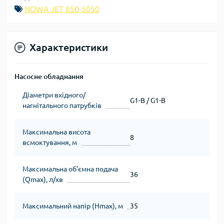
NOWA JET 850-5050
Характеристики
Насосне обладнання
Діаметри вхідного/
G1-B / G1-B
нагнітального патрубків
Максимальна висота
8
всмоктування, м
Максимальна об’ємна подача
36
(Qmax), л/хв
Максимальний напір (Нmax), м
35