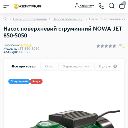
0
Клієнту
Насосне обладнання
Насоси поверхневі
Насос поверхневий ст
Насос поверхневий струминний NOWA JET
850-5050
Виробник:
NOWA
0
Модель:
JET 850-5050
Артикул:
148872
Все про товар
Опис
Характеристики
Відгуки
0
Популярний
Акція