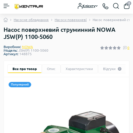
0
Клієнту
Насосне обладнання
Насоси поверхневі
Насос поверхневий ст
Насос поверхневий струминний NOWA
JSW(P) 1100-5060
Виробник:
NOWA
0
Модель:
JSW(P) 1100-5060
Артикул:
148875
Все про товар
Опис
Характеристики
Відгуки
0
Популярний