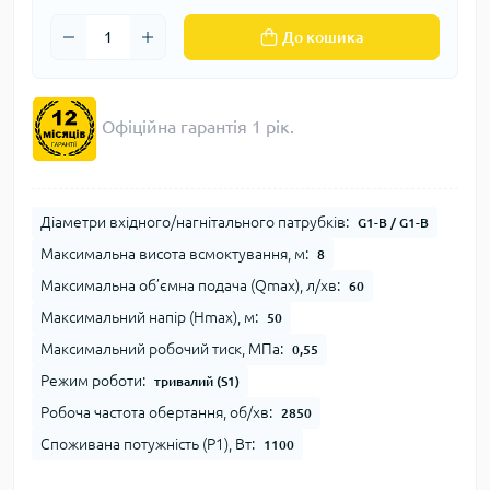
До кошика
Офіційна гарантія 1 рік.
Діаметри вхідного/нагнітального патрубків:
G1-B / G1-B
Максимальна висота всмоктування, м:
8
Максимальна об’ємна подача (Qmax), л/хв:
60
Максимальний напір (Нmax), м:
50
Максимальний робочий тиск, МПа:
0,55
Режим роботи:
тривалий (S1)
Робоча частота обертання, об/хв:
2850
Споживана потужність (Р1), Вт:
1100