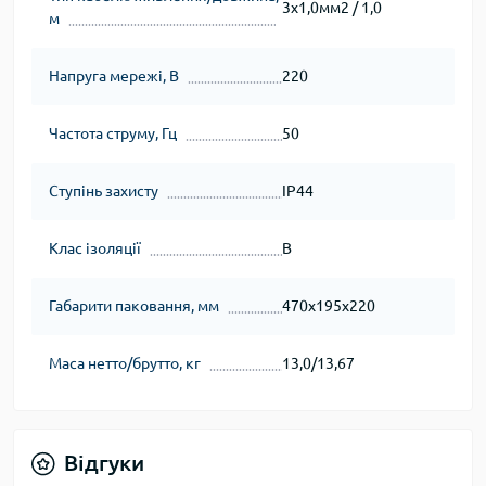
3х1,0мм2 / 1,0
м
Напруга мережі, В
220
Частота струму, Гц
50
Ступінь захисту
IP44
Клас ізоляції
B
Габарити паковання, мм
470х195х220
Маса нетто/брутто, кг
13,0/13,67
Відгуки