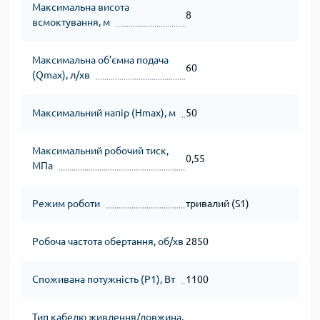
Максимальна висота
8
всмоктування, м
Максимальна об’ємна подача
60
(Qmax), л/хв
Максимальний напір (Нmax), м
50
Максимальний робочий тиск,
0,55
МПа
Режим роботи
тривалий (S1)
Робоча частота обертання, об/хв
2850
Споживана потужність (Р1), Вт
1100
Тип кабелю живлення/довжина,