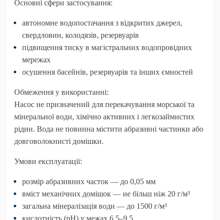
Основні сфери застосування:
автономне водопостачання з відкритих джерел,
свердловин, колодязів, резервуарів
підвищення тиску в магістральних водопровідних
мережах
осушення басейнів, резервуарів та інших ємностей
Обмеження у використанні:
Насос не призначений для перекачування морської та
мінеральної води, хімічно активних і легкозаймистих
рідин. Вода не повинна містити абразивні частинки або
довговолокнисті домішки.
Умови експлуатації:
розмір абразивних часток — до 0,05 мм
вміст механічних домішок — не більш ніж 20 г/м³
загальна мінералізація води — до 1500 г/м³
кислотність (pH) у межах 6,5–9,5