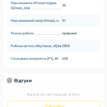
Максимальна об’ємна подача
30
(Qmax), л/хв
Максимальний напір (Нmax), м
91
Режим роботи
тривалий
Робоча частота обертання, об/хв
2850
Споживана потужність (Р1), Вт
550
Відгуки
Відгуків про цей товар ще не було.
+ Додати відгук