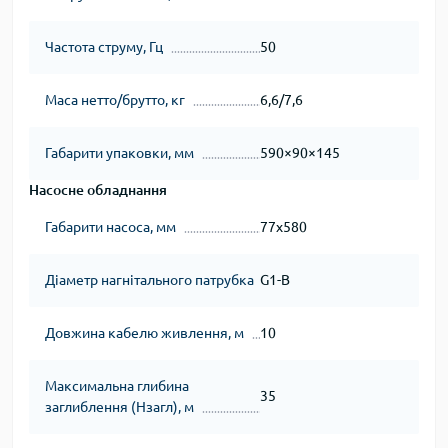
Частота струму, Гц
50
Маса нетто/брутто, кг
6,6/7,6
Габарити упаковки, мм
590×90×145
Насосне обладнання
Габарити насоса, мм
77x580
Діаметр нагнітального патрубка
G1-B
Довжина кабелю живлення, м
10
Максимальна глибина
35
заглиблення (Нзагл), м