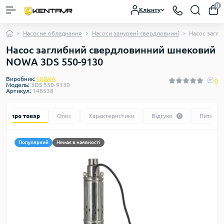
0
Клієнту
Насосне обладнання
Насоси занурені свердловинні
Насос загл
Насос заглибний свердловинний шнековий
NOWA 3DS 550-9130
Виробник:
NOWA
0
Модель:
3DS 550-9130
Артикул:
148538
Все про товар
Опис
Характеристики
Відгуки
Питання
0
Популярний
Немає в наявності