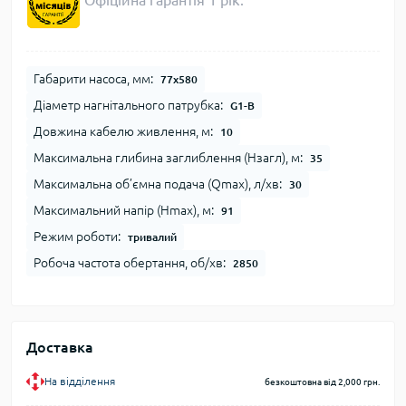
Офіційна гарантія 1 рік.
Габарити насоса, мм:
77x580
Діаметр нагнітального патрубка:
G1-B
Довжина кабелю живлення, м:
10
Максимальна глибина заглиблення (Нзагл), м:
35
Максимальна об’ємна подача (Qmax), л/хв:
30
Максимальний напір (Нmax), м:
91
Режим роботи:
тривалий
Робоча частота обертання, об/хв:
2850
Доставка
На відділення
безкоштовна від 2,000 грн.