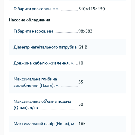
Габарити упаковки, мм
610×115×150
Насосне обладнання
Габарити насоса, мм
98x583
Діаметр нагнітального патрубка
G1-B
Довжина кабелю живлення, м
10
Максимальна глибина
35
заглиблення (Нзагл), м
Максимальна об’ємна подача
50
(Qmax), л/хв
Максимальний напір (Нmax), м
165