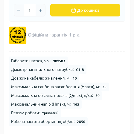
До кошика
Офіційна гарантія 1 рік.
Габарити насоса, мм:
98x583
Діаметр нагнітального патрубка:
G1-B
Довжина кабелю живлення, м:
10
Максимальна глибина заглиблення (Нзагл), м:
35
Максимальна об’ємна подача (Qmax), л/хв:
50
Максимальний напір (Нmax), м:
165
Режим роботи:
тривалий
Робоча частота обертання, об/хв:
2850