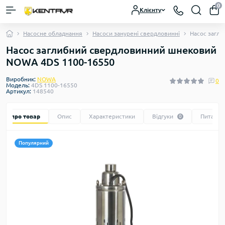
0
Клієнту
Насосне обладнання
Насоси занурені свердловинні
Насос загл
Насос заглибний свердловинний шнековий
NOWA 4DS 1100-16550
Виробник:
NOWA
0
Модель:
4DS 1100-16550
Артикул:
148540
Все про товар
Опис
Характеристики
Відгуки
Питання
0
Популярний