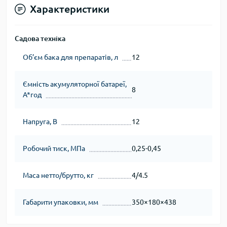
Характеристики
Садова техніка
Об’єм бака для препаратів, л
12
Ємність акумуляторної батареї,
8
А*год
Напруга, В
12
Робочий тиск, МПа
0,25-0,45
Маса нетто/брутто, кг
4/4.5
Габарити упаковки, мм
350×180×438