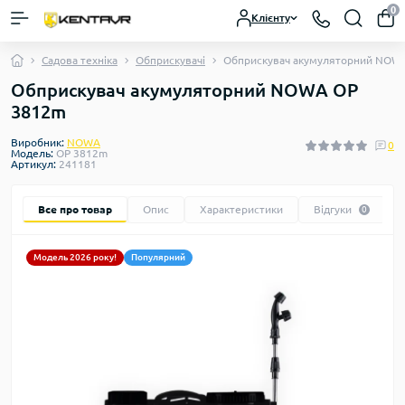
0
Клієнту
Садова техніка
Обприскувачі
Обприскувач акумуляторний NOW
Обприскувач акумуляторний NOWA OP
3812m
Виробник:
NOWA
0
Модель:
OP 3812m
Артикул:
241181
Все про товар
Опис
Характеристики
Відгуки
0
Модель 2026 року!
Популярний