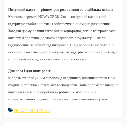
Потужний насос — рівномірне розпилення та стабільна подача
Ключова перевага
NOWA OP 3812m
—
потужний насос
, який
підтримує стабільний тиск і забезпечує рівномірне розпилення.
Завдяки цьому розчин лягає більш однорідно, легше контролювати
витрату й простіше досягати потрібного результату — чи то
підживлення, чи захист від шкідників. Під час роботи не потрібно
постійно «качати» — обприскувач сам підтримує робочий режим, а
користувач зосереджується на точності обробки.
Для кого і для яких робіт
Модель стане зручним вибором для дачників, власників приватних
будинків, теплиць і невеликих господарств. Вона допомагає швидше
виконувати планові обробки та робити їх якісніше — з
контрольованою подачею і без зайвого навантаження на руки.
NOWA OP 3812m