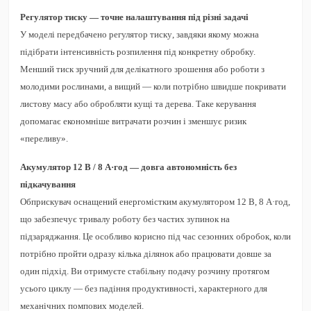
Регулятор тиску — точне налаштування під різні задачі
У моделі передбачено
регулятор тиску
, завдяки якому можна
підібрати інтенсивність розпилення під конкретну обробку.
Менший тиск зручний для делікатного зрошення або роботи з
молодими рослинами, а вищий — коли потрібно швидше покривати
листову масу або обробляти кущі та дерева. Таке керування
допомагає економніше витрачати розчин і зменшує ризик
«переливу».
Акумулятор 12 В / 8 А·год — довга автономність без
підкачування
Обприскувач оснащений
енергомістким акумулятором 12 В, 8 А·год
,
що забезпечує тривалу роботу без частих зупинок на
підзаряджання. Це особливо корисно під час сезонних обробок, коли
потрібно пройти одразу кілька ділянок або працювати довше за
один підхід. Ви отримуєте стабільну подачу розчину протягом
усього циклу — без падіння продуктивності, характерного для
механічних помпових моделей.