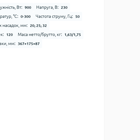
жність, Вт:
Напруга, В:
900
230
атур, °С:
Частота струму, Гц:
0-300
50
 насадок, мм:
20; 25; 32
к:
Маса нетто/брутто, кг:
120
1,63/1,75
вки, мм:
367×175×87