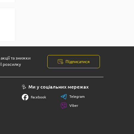
акції та знижки
Підписатися
il розсилку
Ми у соціальних мережах
Telegram
Facebook
Viber