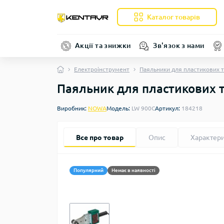
Каталог товарів
Акції та знижки
Зв'язок з нами
Електроінструмент
Паяльники для пластикових 
Паяльник для пластикових
Виробник:
NOWA
Модель:
LW 900C
Артикул:
184218
Все про товар
Опис
Характер
Популярний
Немає в наявності