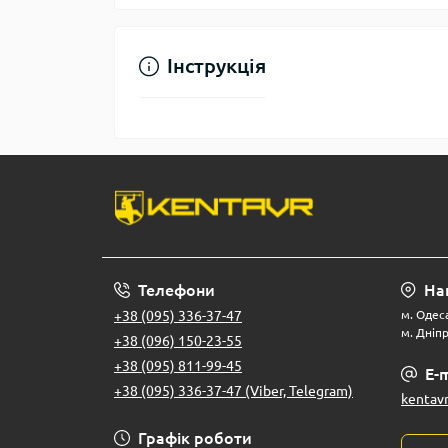
Інструкція
Телефони
На
+38 (095) 336-37-47
м. Одеса
м. Дніпр
+38 (096) 150-23-55
+38 (095) 811-99-45
E-m
+38 (095) 336-37-47 (Viber, Telegram)
kentav
Графік роботи