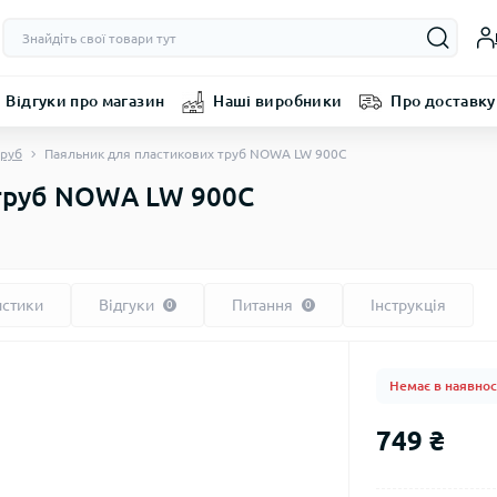
Відгуки про магазин
Наші виробники
Про доставку
труб
Паяльник для пластикових труб NOWA LW 900C
 труб NOWA LW 900C
истики
Відгуки
Питання
Інструкція
0
0
Немає в наявнос
749 ₴