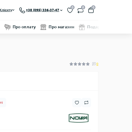
0
0
0
Клієнту
+38 (095) 336-37-47
Про оплату
Про магазин
Подарунковий серти
0
ті