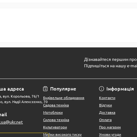
Дізнавайтеся першим про 
Підпишіться на нашу e-ma
ша адреса
Популярне
Інформація
, вул. Корольова, 76/1
Будівельне обладнання
Контакти
о, вул. Надії Алексєєнко, 70
Садова техніка
Відгуки
Мотоблоки
Доставка
ail
Силова техніка
Оплата
r.ua@ukr.net
Культиватори
Про магазин
Мийки високого тиску
Умови угоди