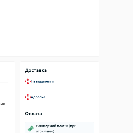
Доставка
На відділення
Адресна
еми
Оплата
Накладений платіж (при
отриманні)