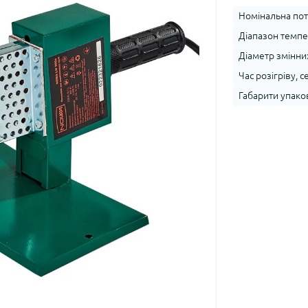
Номінальна поту
Діапазон темпер
Діаметр змінних
Час розігріву, се
Габарити упако