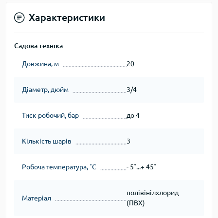
Характеристики
Садова техніка
Довжина, м
20
Діаметр, дюйм
3/4
Тиск робочий, бар
до 4
Кількість шарів
3
Робоча температура, ˚С
- 5˚...+ 45˚
полівінілхлорид
Матеріал
(ПВХ)