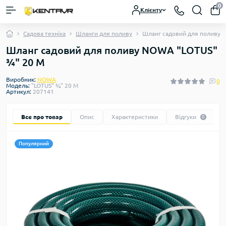
0
Клієнту
Садова техніка
Шланги для поливу
Шланг садовий для поливу 
Шланг садовий для поливу NOWA "LOTUS"
¾" 20 М
Виробник:
NOWA
0
Модель:
"LOTUS" ¾" 20 М
Артикул:
207141
Все про товар
Опис
Характеристики
Відгуки
0
Популярний