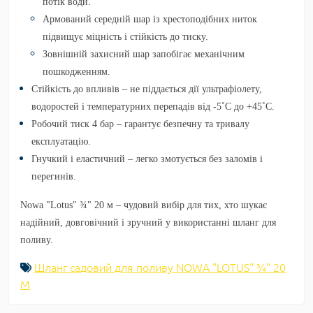
потік води.
Армований середній шар із хрестоподібних ниток
підвищує міцність і стійкість до тиску.
Зовнішній захисний шар запобігає механічним
пошкодженням.
Стійкість до впливів
– не піддається дії ультрафіолету,
водоростей і температурних перепадів від -5˚С до +45˚С.
Робочий тиск 4 бар
– гарантує безпечну та тривалу
експлуатацію.
Гнучкий і еластичний
– легко змотується без заломів і
перегинів.
Nowa "Lotus" ¾" 20 м – чудовий вибір для тих, хто шукає
надійний, довговічний і зручний у використанні шланг для
поливу.
Шланг садовий для поливу NOWA "LOTUS" ¾" 20
М