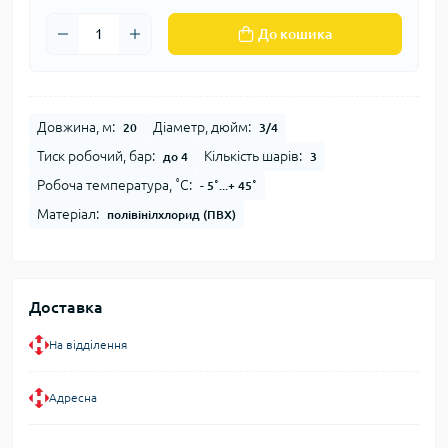
До кошика
Довжина, м:
Діаметр, дюйм:
20
3/4
Тиск робочий, бар:
Кількість шарів:
до 4
3
Робоча температура, ˚С:
- 5˚...+ 45˚
Матеріал:
полівінілхлорид (ПВХ)
Доставка
На відділення
Адресна