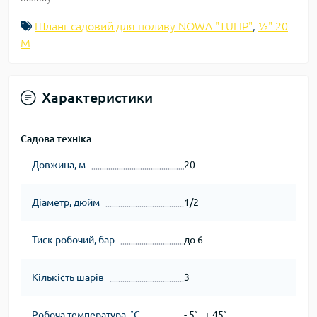
Шланг садовий для поливу NOWA "TULIP"
,
½" 20
М
Характеристики
Садова техніка
Довжина, м
20
Діаметр, дюйм
1/2
Тиск робочий, бар
до 6
Кількість шарів
3
Робоча температура, ˚С
- 5˚...+ 45˚