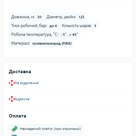
Довжина, м:
Діаметр, дюйм:
20
1/2
Тиск робочий, бар:
Кількість шарів:
до 6
3
Робоча температура, ˚С:
- 5˚...+ 45˚
Матеріал:
полівінілхлорид (ПВХ)
Доставка
На відділення
Адресна
Оплата
Накладений платіж (при отриманні)