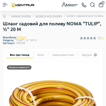
0
Клієнту
Садова техніка
Шланги для поливу
Шланг садовий для поливу N
Шланг садовий для поливу NOWA "TULIP",
½" 20 М
Виробник:
NOWA
0
Модель:
"TULIP", ½" 20 М
Артикул:
199299
Все про товар
Опис
Характеристики
Відгуки
0
Немає в наявності