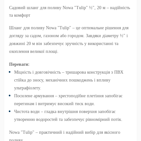
Садовий шланг для поливу Nowa "Tulip" ½", 20 м – надійність
та комфорт
Шланг для поливу Nowa "Tulip" – це оптимальне рішення для
догляду за садом, газоном або городом. Завдяки діаметру ½" і
довжині 20 м він забезпечує зручність у використанні та
охоплення великої площі.
Переваги:
Міцність і довговічність
– тришарова конструкція з ПВХ
стійка до зносу, механічних пошкоджень і впливу
ультрафіолету.
Посилене армування
– хрестоподібне плетіння запобігає
перегинам і витримує високий тиск води.
Чистота води
– гладка внутрішня поверхня запобігає
утворенню водоростей та забезпечує рівномірний потік.
Nowa "Tulip" – практичний і надійний вибір для якісного
поливу.