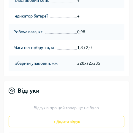
Пластиковий кейс
+
Індикатор батареї
+
Робоча вага, кг
0,98
Маса нетто/брутто, кг
1,8 / 2,0
Габарити упаковки, мм
220х72х235
Відгуки
Відгуків про цей товар ще не було.
+ Додати відгук