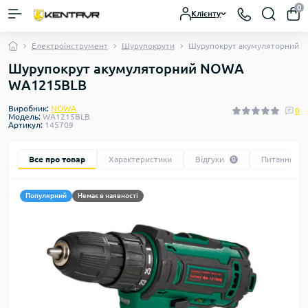
0
Клієнту
Електроінструмент
Шурупокрути
Шурупокрут акумуляторний
Шурупокрут акумуляторний NOWA
WA1215BLB
Виробник:
NOWA
0
Модель:
WA1215BLB
Артикул:
145709
Все про товар
Характеристики
Відгуки
Питання
0
0
Популярний
Немає в наявності