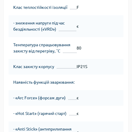
Клас теплостійкості ізоляції
F
- зниження напруги під час
є
бездіяльності («VRD»)
Температура спрацьовування
80
захисту від перегріву, ˚С
Клас захисту корпусу
IP21S
Наявність функцій зварювання:
- «Arc Force» (форсаж дуги)
є
- «Hot Start» (гарячий старт)
є
- «Anti Stick» (антиприлипання