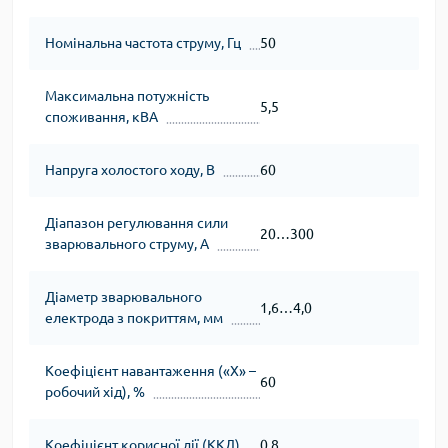
Номінальна частота струму, Гц
50
Максимальна потужність
5,5
споживання, кВА
Напруга холостого ходу, В
60
Діапазон регулювання сили
20…300
зварювального струму, А
Діаметр зварювального
1,6…4,0
електрода з покриттям, мм
Коефіцієнт навантаження («Х» –
60
робочий хід), %
Коефіцієнт корисної дії (ККД)
0,8