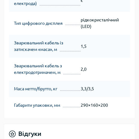
є
електрода)
рідкокристалічний
Тип цифрового дисплея
(LED)
Зварювальний кабель із
1,5
затискачем «маса», м
Зварювальний кабель з
2,0
електродотримачем, м
Маса нетто/брутто, кг
3,3/3,5
Габарити упаковки, мм
290×160×200
Відгуки