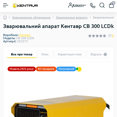
0
Клієнту
Зварювальне обладнання
Зварювальні апарати
Зварювальний а
Зварювальний апарат Кентавр СВ 300 LCDk
Виробник:
Kentavr
0
Модель:
СВ 300 LCDk
Артикул:
203275
Все про товар
Опис
Характеристики
Відгуки
0
Модель 2025 року!
Хіт продажів
Популярний