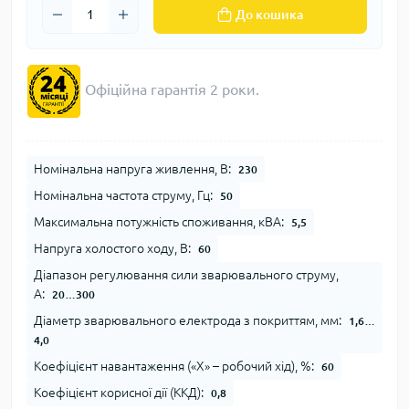
До кошика
Офіційна гарантія 2 роки.
Номінальна напруга живлення, В:
230
Номінальна частота струму, Гц:
50
Максимальна потужність споживання, кВА:
5,5
Напруга холостого ходу, В:
60
Діапазон регулювання сили зварювального струму,
А:
20…300
Діаметр зварювального електрода з покриттям, мм:
1,6…
4,0
Коефіцієнт навантаження («Х» – робочий хід), %:
60
Коефіцієнт корисної дії (ККД):
0,8