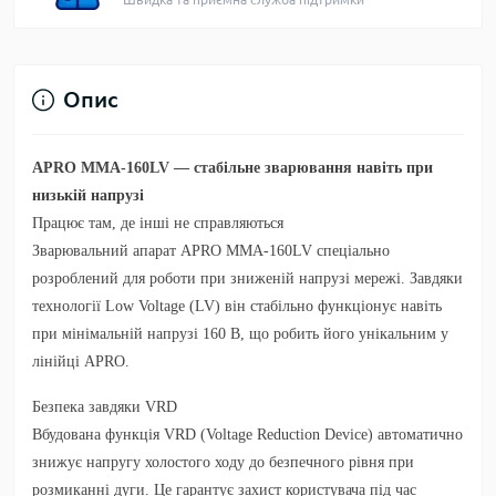
Опис
APRO MMA-160LV — стабільне зварювання навіть при
низькій напрузі
Працює там, де інші не справляються
Зварювальний апарат
APRO MMA-160LV
спеціально
розроблений для роботи при зниженій напрузі мережі. Завдяки
технології
Low Voltage (LV)
він стабільно функціонує навіть
при мінімальній напрузі
160 В
, що робить його унікальним у
лінійці APRO.
Безпека завдяки VRD
Вбудована функція
VRD (Voltage Reduction Device)
автоматично
знижує напругу холостого ходу до безпечного рівня при
розмиканні дуги. Це гарантує захист користувача під час