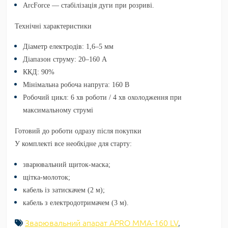
ArcForce
— стабілізація дуги при розриві.
Технічні характеристики
Діаметр електродів:
1,6–5 мм
Діапазон струму:
20–160 А
ККД:
90%
Мінімальна робоча напруга:
160 В
Робочий цикл:
6 хв роботи / 4 хв охолодження
при
максимальному струмі
Готовий до роботи одразу після покупки
У комплекті все необхідне для старту:
зварювальний щиток-маска;
щітка-молоток;
кабель із затискачем (
2 м
);
кабель з електродотримачем (
3 м
).
Зварювальний апарат APRO MMA-160 LV
,