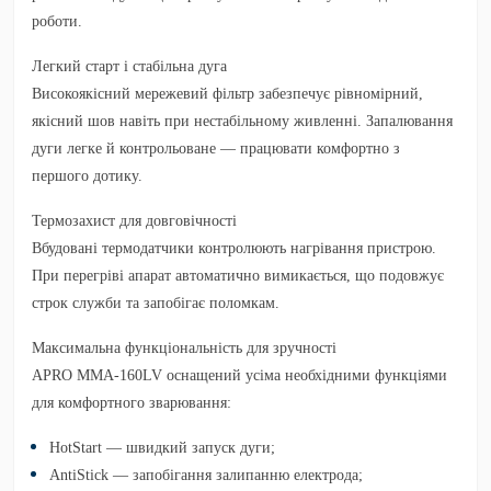
роботи.
Легкий старт і стабільна дуга
Високоякісний мережевий фільтр забезпечує рівномірний,
якісний шов навіть при нестабільному живленні. Запалювання
дуги легке й контрольоване — працювати комфортно з
першого дотику.
Термозахист для довговічності
Вбудовані термодатчики контролюють нагрівання пристрою.
При перегріві апарат автоматично вимикається, що подовжує
строк служби та запобігає поломкам.
Максимальна функціональність для зручності
APRO MMA-160LV оснащений усіма необхідними функціями
для комфортного зварювання:
HotStart
— швидкий запуск дуги;
AntiStick
— запобігання залипанню електрода;