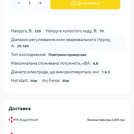
До кошика
Напруга, В:
Напруга холостого ходу, В:
220
70
Діапазон регулювання сили зварювального струму,
А:
20-160
Тип охолодження:
Повітряно-примусове
Максимальна споживана потужність, кВА:
6,8
Діаметр електрода, що використовується, мм:
1.6-5
Hot start:
Arc Force:
Має
Має
Доставка
На відділення
безкоштовна від 2,000 грн.