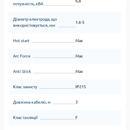
6,8
потужність, кВА
Діаметр електрода, що
1.6-5
використовується, мм
Hot start
Має
Arc Force
Має
Anti Stick
Має
Клас захисту
IP21S
Довжина кабелю, м
3
Клас ізоляції
F