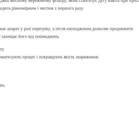
яки якісному мережевому фільтру, який стабілізує дугу навіть при прос
одить рівномірним і чистим з першого разу.
ає апарат у разі перегріву, а після охолодження дозволяє продовжити
а захищає його від пошкоджень.
ту
матизують процес і покращують якість зварювання:
нь.