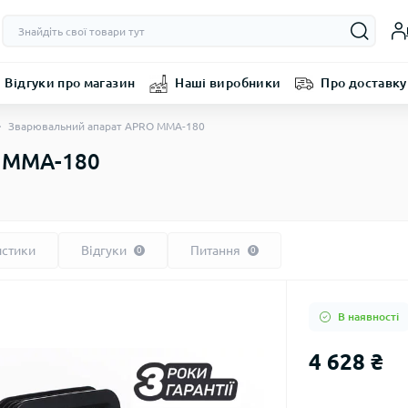
Відгуки про магазин
Наші виробники
Про доставку
Зварювальний апарат APRO MMA-180
 MMA-180
истики
Відгуки
Питання
0
0
В наявності
4 628 ₴