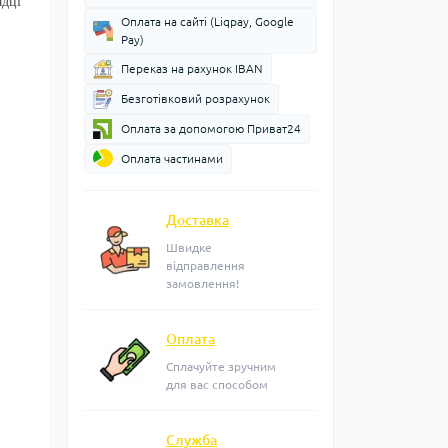
адці
Оплата на сайті (Liqpay, Google
Pay)
Переказ на рахунок IBAN
Безготівковий розрахунок
Оплата за допомогою Приват24
Оплата частинами
Доставка
Швидке
відправлення
замовлення!
Оплата
Сплачуйте зручним
для вас способом
Служба