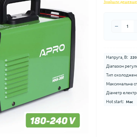
Знайшли дешевше
Напруга, В:
220
Діапазон регул
Тип охолоджен
Максимальна сп
Діаметр електр
Hot start:
Має