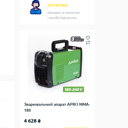
підтримки
Швидка та приємна
служба підтримки
Зварювальний апарат APRO MMA-
180
4 628 ₴