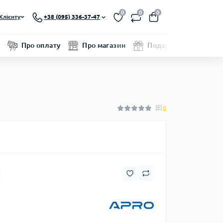
0
0
0
Клієнту
+38 (095) 336-37-47
Про оплату
Про магазин
Подарунковий серти
0