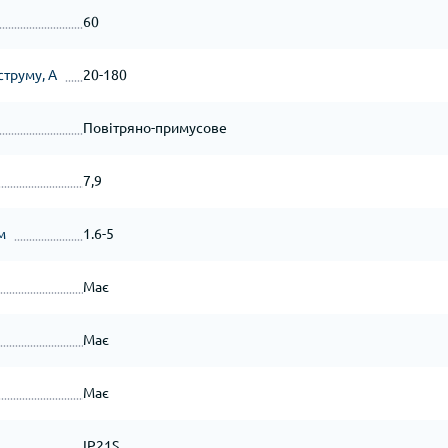
60
труму, А
20-180
Повітряно-примусове
7,9
м
1.6-5
Має
Має
Має
IP21S