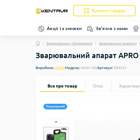
Каталог товарів
Акції та знижки
Зв'язок з нами
Зварювальне обладнання
Зварювальні апарати
Зварювальний апарат APRO
Виробник:
APRO
Модель:
MMA-180
Артикул:
894531
Все про товар
Опис
Характер
Популярний