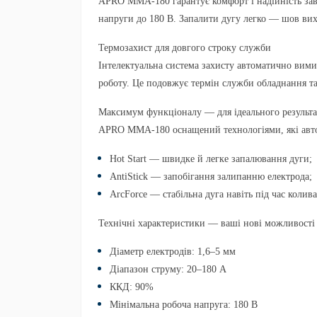
APRO MMA-180 гарантує комфорт і надійність завд
напруги до
180 В
. Запалити дугу легко — шов вих
Термозахист для довгого строку служби
Інтелектуальна система захисту автоматично вимик
роботу. Це подовжує термін служби обладнання т
Максимум функціоналу — для ідеального результа
APRO MMA-180 оснащений технологіями, які авто
Hot Start
— швидке й легке запалювання дуги;
AntiStick
— запобігання залипанню електрода;
ArcForce
— стабільна дуга навіть під час колива
Технічні характеристики — ваші нові можливості
Діаметр електродів:
1,6–5 мм
Діапазон струму:
20–180 А
ККД:
90%
Мінімальна робоча напруга:
180 В