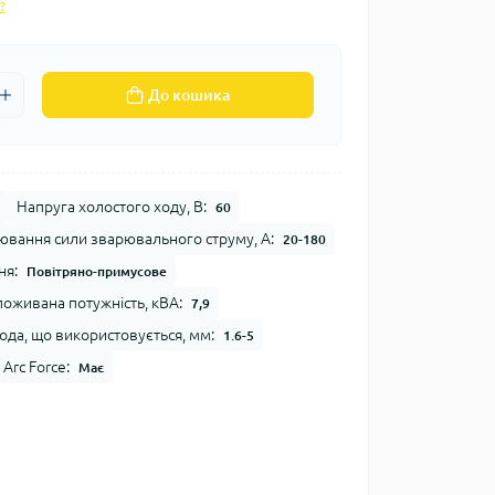
?
До кошика
Напруга холостого ходу, В:
60
ювання сили зварювального струму, А:
20-180
ня:
Повітряно-примусове
оживана потужність, кВА:
7,9
ода, що використовується, мм:
1.6-5
Arc Force:
Має